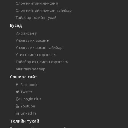
Олон нийтийн нэмсэн үг
Олон нийтийн нэмсэн тайлбар
Тайлбар толийн тухай
Бусад
Их хайсан үг
Үнэлгээ их авсан үг
Үнэлгээ их авсан тайлбар
Үг их нэмсэн хэрэглэгч
Тайлбар их нэмсэн хэрэглэгч
Ашиглах заавар
Сошиал сайт
Facebook
Twitter
Google Plus
Youtube
Linked In
Толийн тухай