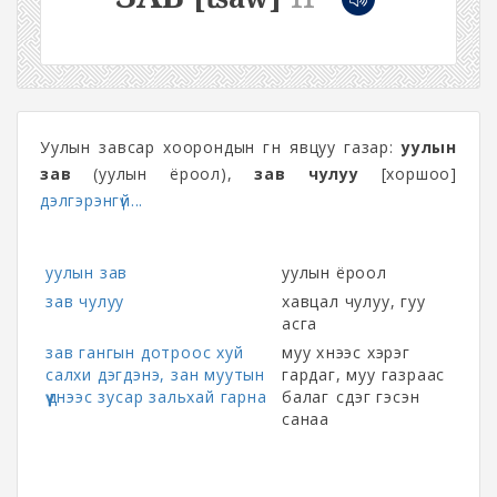
Уулын завсар хоорондын гүн явцуу газар:
уулын
зав
(уулын ёроол),
зав чулуу
[хоршоо]
дэлгэрэнгүй...
уулын зав
уулын ёроол
зав чулуу
хавцал чулуу, гуу
асга
зав гангын дотроос хуй
муу хүнээс хэрэг
салхи дэгдэнэ, зан муутын
гардаг, муу газраас
үүднээс зусар зальхай гарна
балаг үүсдэг гэсэн
санаа