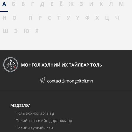
А
Б
В
Г
Д
Е
Ё
Ж
З
И
К
Л
М
Н
О
П
Р
С
Т
У
Ү
Ф
Х
Ц
Ч
Ш
Э
Ю
Я
contact@mongoltoli.mn
Мэдээлэл
Толь зохиох арга зүй
Толийн сан үсгийн дарааллаар
Толийн зургийн сан