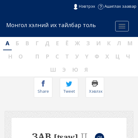
Нэвтрэх
Ашиглах заавар
Монгол хэлний их тайлбар толь
Menu
А
Б
В
Г
Д
Е
Ё
Ж
З
И
К
Л
М
Н
О
П
Р
С
Т
У
Ү
Ф
Х
Ц
Ч
Ш
Э
Ю
Я
Share
Tweet
Хэвлэх
ЗАВ
II
[ʦaw]