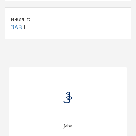
Ижил үг:
ЗАВ
I
ᠵᠠᠪᠠ
ǰaba