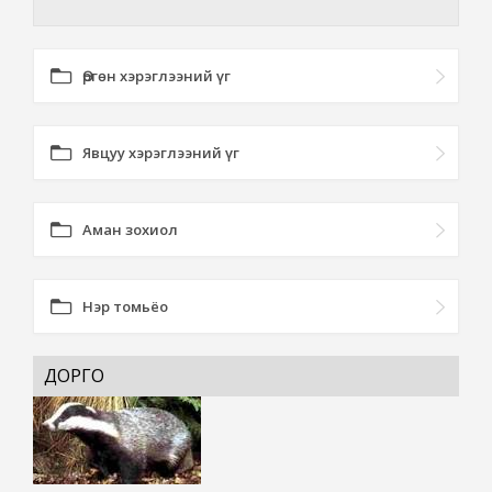
Өргөн хэрэглээний үг
Явцуу хэрэглээний үг
Аман зохиол
Нэр томьёо
ДОРГО