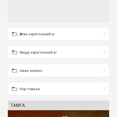
Өргөн хэрэглээний үг
Явцуу хэрэглээний үг
Аман зохиол
Нэр томьёо
ТАМГА