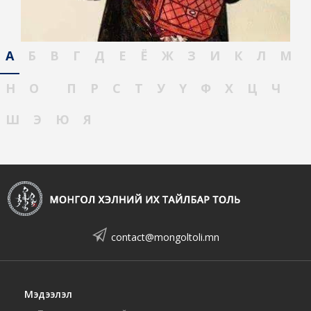
А
Б
В
Г
Д
Е
Ё
Ж
З
И
К
Л
М
Н
О
П
Р
С
Т
У
Ү
Ф
Х
Ц
Ч
Ш
Э
Ю
Я
contact@mongoltoli.mn
Мэдээлэл