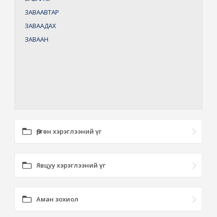
ЗАВААВТАР
ЗАВААДАХ
ЗАВААН
Өргөн хэрэглээний үг
Явцуу хэрэглээний үг
Аман зохиол