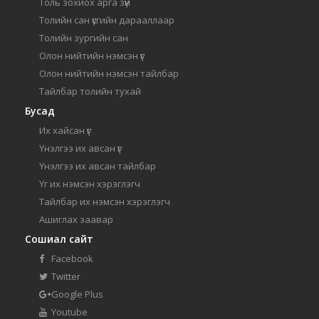
Толь зохиох арга зүй
Толийн сан үсгийн дарааллаар
Толийн зургийн сан
Олон нийтийн нэмсэн үг
Олон нийтийн нэмсэн тайлбар
Тайлбар толийн тухай
Бусад
Их хайсан үг
Үнэлгээ их авсан үг
Үнэлгээ их авсан тайлбар
Үг их нэмсэн хэрэглэгч
Тайлбар их нэмсэн хэрэглэгч
Ашиглах заавар
Сошиал сайт
Facebook
Twitter
Google Plus
Youtube