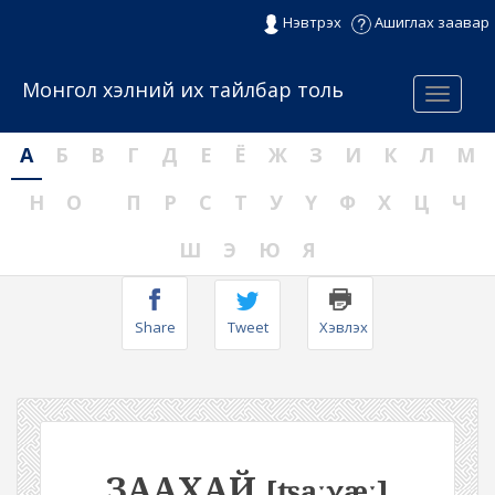
Нэвтрэх
Ашиглах заавар
Монгол хэлний их тайлбар толь
Menu
А
Б
В
Г
Д
Е
Ё
Ж
З
И
К
Л
М
Н
О
П
Р
С
Т
У
Ү
Ф
Х
Ц
Ч
Ш
Э
Ю
Я
Share
Tweet
Хэвлэх
ЗААХАЙ
[ʦaːχæː]