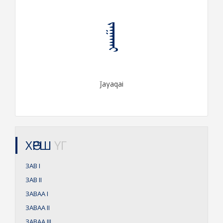
ᠵᠠᠭᠠᠬᠠᠢ
ǰaγaqai
ХӨРШ
ҮГ
ЗАВ
I
ЗАВ
II
ЗАВАА
I
ЗАВАА
II
ЗАВАА
III