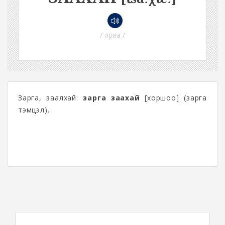
/ яриа /
Зарга, заалхай:
зарга заахай
[хоршоо] (зарга
тэмцэл).