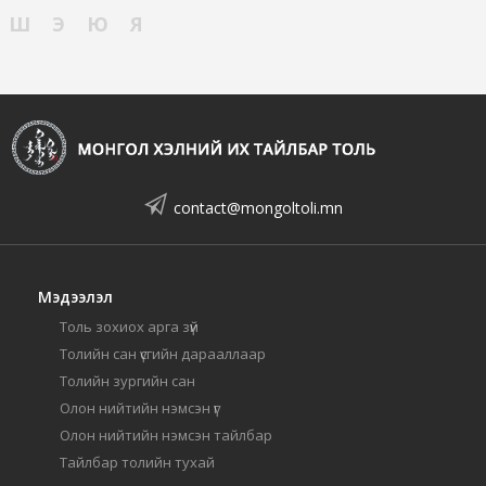
Ш
Э
Ю
Я
contact@mongoltoli.mn
Мэдээлэл
Толь зохиох арга зүй
Толийн сан үсгийн дарааллаар
Толийн зургийн сан
Олон нийтийн нэмсэн үг
Олон нийтийн нэмсэн тайлбар
Тайлбар толийн тухай