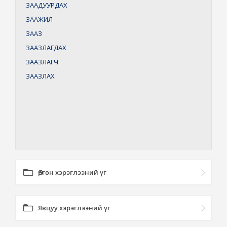
ЗААДУУРДАХ
ЗААЖИЛ
ЗААЗ
ЗААЗЛАГДАХ
ЗААЗЛАГЧ
ЗААЗЛАХ
Өргөн хэрэглээний үг
Явцуу хэрэглээний үг