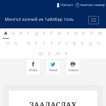
Нэвтрэх
Ашиглах заавар
Монгол хэлний их тайлбар толь
Menu
А
Б
В
Г
Д
Е
Ё
Ж
З
И
К
Л
М
Н
О
П
Р
С
Т
У
Ү
Ф
Х
Ц
Ч
Ш
Э
Ю
Я
Share
Tweet
Хэвлэх
ЗААДАСЛАХ