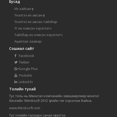
Бусад
Их хайсан үг
Үнэлгээ их авсан үг
Үнэлгээ их авсан тайлбар
Үг их нэмсэн хэрэглэгч
Тайлбар их нэмсэн хэрэглэгч
Ашиглах заавар
Сошиал сайт
Facebook
Twitter
Google Plus
Youtube
Linked In
Толийн тухай
Тус толь нь Мөнхгал компанийн зөвшөөрлөөр монгол
бичгийн 'Menksoft 2012' үсгийн тиг хэрэглэж байна.
www.Menksoft.com
Тус толийн талаарх санал хүсэлтээ