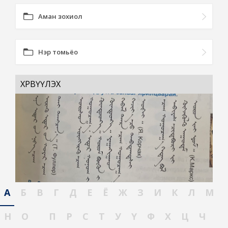
Аман зохиол
Нэр томьёо
ХӨРВҮҮЛЭХ
А
Б
В
Г
Д
Е
Ё
Ж
З
И
К
Л
М
Н
О
П
Р
С
Т
У
Ү
Ф
Х
Ц
Ч