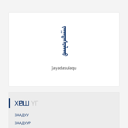
ᠵᠠᠭᠠᠳᠠᠰᠤᠯᠠᠬᠤ
ǰaγadasulaqu
ХӨРШ
ҮГ
ЗААДУУ
ЗААДУУР