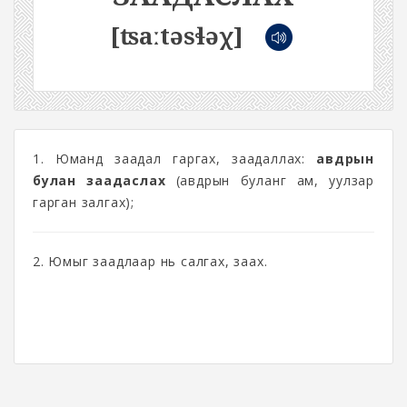
[ʦaːtəsɬəχ]
1. Юманд заадал гаргах, заадаллах:
авдрын
булан заадаслах
(авдрын буланг ам, уулзар
гарган залгах);
2. Юмыг заадлаар нь салгах, заах.