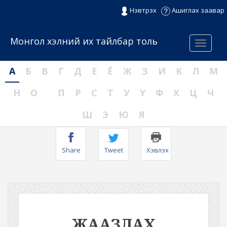
Нэвтрэх
Ашиглах заавар
Монгол хэлний их тайлбар толь
Menu
А
Б
В
Г
Д
Е
Ё
Ж
З
И
К
Л
М
Н
О
П
Р
С
Т
У
Ү
Ф
Х
Ц
Ч
Ш
Э
Ю
Я
Share
Tweet
Хэвлэх
ЖААЗЛАХ