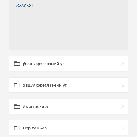
ЖААЛАХ
I
Өргөн хэрэглээний үг
Явцуу хэрэглээний үг
Аман зохиол
Нэр томьёо