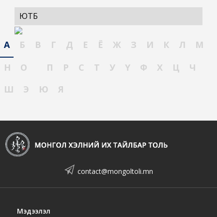
ЮҮТҮБ
А
Б
В
Г
Д
Е
Ё
Ж
З
И
К
Л
М
Н
О
П
Р
С
Т
У
Ү
Ф
Х
Ц
Ч
Ш
Э
Ю
Я
contact@mongoltoli.mn
Мэдээлэл