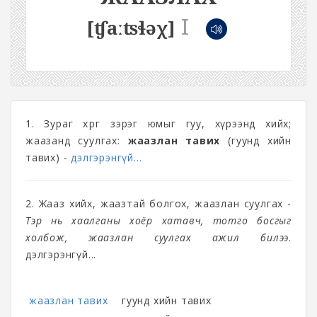
I
[ʧaːʦɬəχ]
1. Зураг хөрөг зэрэг юмыг гуу, хүрээнд хийх;
жаазанд суулгах:
жаазлан тавих
(гуунд хийн
тавих) -
дэлгэрэнгүй...
2. Жааз хийх, жаазтай болгох, жаазлан суулгах -
Тэр нь хаалганы хоёр хатавч, тотго босгыг
холбож, жаазлан суулгах ажил билээ
.
дэлгэрэнгүй...
жаазлан тавих
гуунд хийн тавих