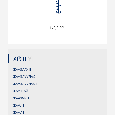
ᠵᠢᠶᠠᠵᠠᠯᠠᠬᠤ
ǰiyaǰalaqu
ХӨРШ
ҮГ
ЖААЗЛАХ
II
ЖААЗЛУУЛАХ
I
ЖААЗЛУУЛАХ
II
ЖААЗТАЙ
ЖААЗЧИН
ЖААЛ
I
ЖААЛ
II