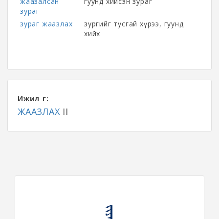
жаазалсан
гуунд хийсэн зураг
зураг
зураг жаазлах
зургийг тусгай хүрээ, гуунд
хийх
Ижил үг:
ЖААЗЛАХ
II