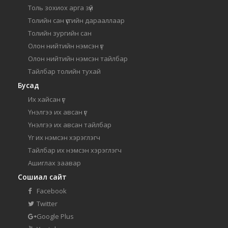
Толь зохиох арга зүй
Толийн сан үсгийн дарааллаар
Толийн зургийн сан
Олон нийтийн нэмсэн үг
Олон нийтийн нэмсэн тайлбар
Тайлбар толийн тухай
Бусад
Их хайсан үг
Үнэлгээ их авсан үг
Үнэлгээ их авсан тайлбар
Үг их нэмсэн хэрэглэгч
Тайлбар их нэмсэн хэрэглэгч
Ашиглах заавар
Сошиал сайт
Facebook
Twitter
Google Plus