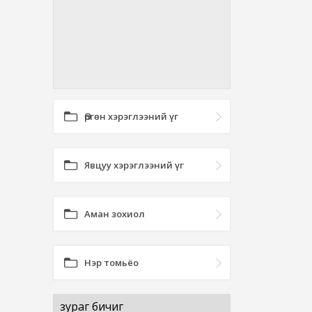
Өргөн хэрэглээний үг
Явцуу хэрэглээний үг
Аман зохиол
Нэр томьёо
зураг бичиг