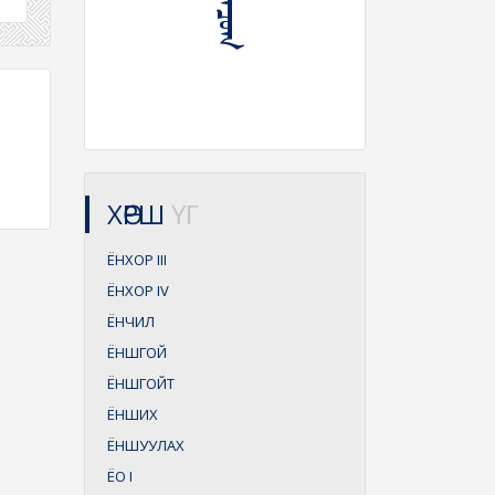
ХӨРШ
ҮГ
ЁНХОР
III
ЁНХОР
IV
ЁНЧИЛ
ЁНШГОЙ
ЁНШГОЙТ
ЁНШИХ
ЁНШУУЛАХ
ЁО
I