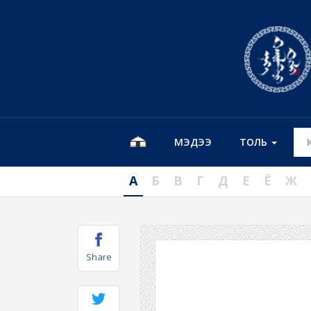
МЭДЭЭ
ТОЛЬ
А
Б
В
Г
Д
Е
Ё
Ж
Share