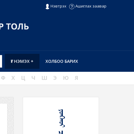
Нэвтрэх
Ашиглах заавар
ҮГ НЭМЭХ +
ХОЛБОО БАРИХ
Ф
Х
Ц
Ч
Ш
Э
Ю
Я
ᠶᠣᠩᠬᠤᠷ ᠴᠠᠴᠤᠭ