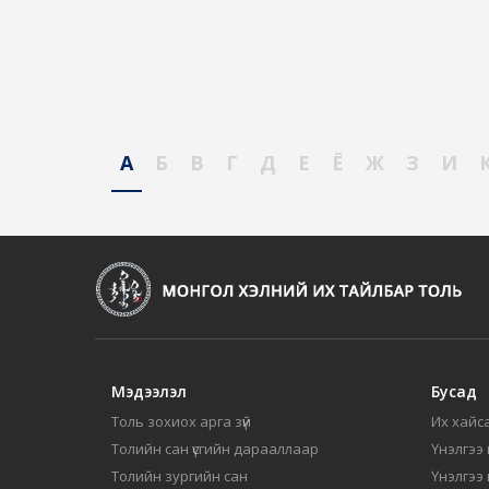
А
Б
В
Г
Д
Е
Ё
Ж
З
И
Мэдээлэл
Бусад
Толь зохиох арга зүй
Их хайса
Толийн сан үсгийн дарааллаар
Үнэлгээ 
Толийн зургийн сан
Үнэлгээ