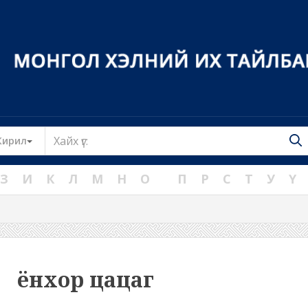
Toggle Dropdown
Кирил
З
И
К
Л
М
Н
О
П
Р
С
Т
У
Ү
ёнхор цацаг