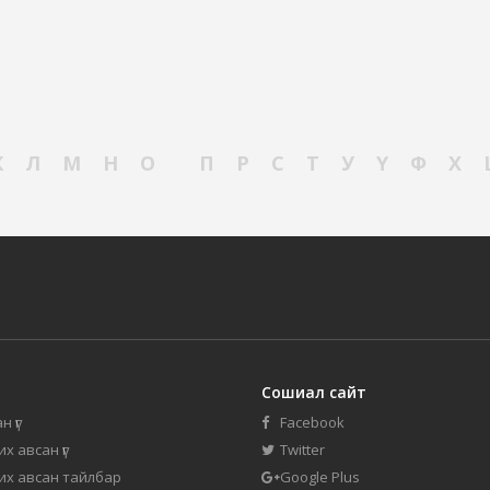
К
Л
М
Н
О
П
Р
С
Т
У
Ү
Ф
Х
Сошиал сайт
н үг
Facebook
их авсан үг
Twitter
 их авсан тайлбар
Google Plus