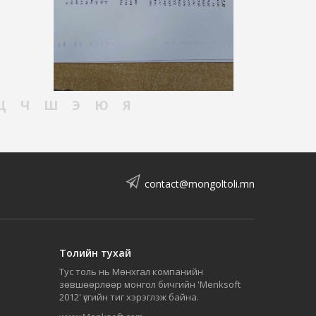
Ц
Ч
Ш
Э
Ю
Я
contact@mongoltoli.mn
Толийн тухай
Тус толь нь Мөнхгал компанийн
зөвшөөрлөөр монгол бичгийн 'Menksoft
2012' үсгийн тиг хэрэглэж байна.