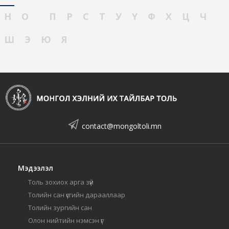
Н
О
П
Р
С
Т
У
Ү
Ф
Х
Ц
Ч
Ш
Э
Ю
Я
contact@mongoltoli.mn
Мэдээлэл
Толь зохиох арга зүй
Толийн сан үсгийн дарааллаар
Толийн зургийн сан
Олон нийтийн нэмсэн үг