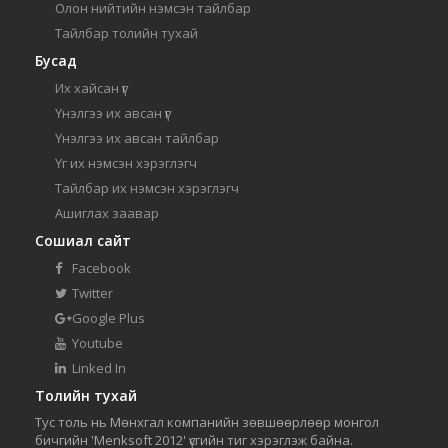
Олон нийтийн нэмсэн тайлбар
Тайлбар толийн тухай
Бусад
Их хайсан үг
Үнэлгээ их авсан үг
Үнэлгээ их авсан тайлбар
Үг их нэмсэн хэрэглэгч
Тайлбар их нэмсэн хэрэглэгч
Ашиглах заавар
Сошиал сайт
Facebook
Twitter
Google Plus
Youtube
Linked In
Толийн тухай
Тус толь нь Мөнхгал компанийн зөвшөөрлөөр монгол
бичгийн 'Menksoft 2012' үсгийн тиг хэрэглэж байна.