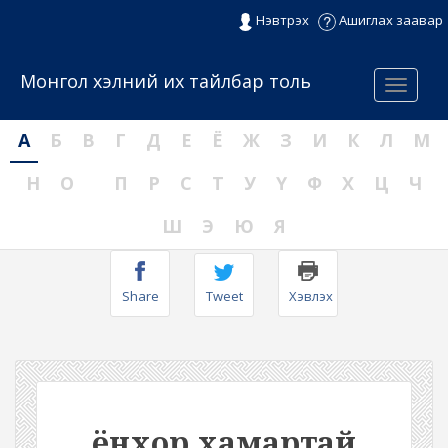
Нэвтрэх
Ашиглах заавар
Монгол хэлний их тайлбар толь
Menu
А
Б
В
Г
Д
Е
Ё
Ж
З
И
К
Л
М
Н
О
П
Р
С
Т
У
Ү
Ф
Х
Ц
Ч
Ш
Э
Ю
Я
Share
Tweet
Хэвлэх
ёнхор хамартай