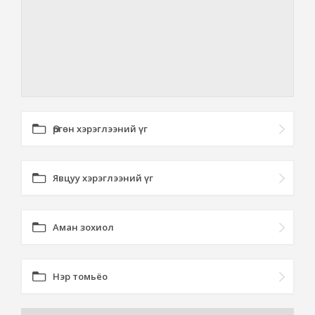
Өргөн хэрэглээний үг
Явцуу хэрэглээний үг
Аман зохиол
Нэр томьёо