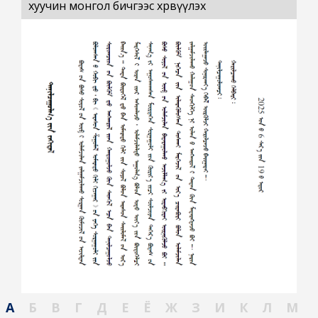
хуучин монгол бичгээс хөрвүүлэх
А
Б
В
Г
Д
Е
Ё
Ж
З
И
К
Л
М