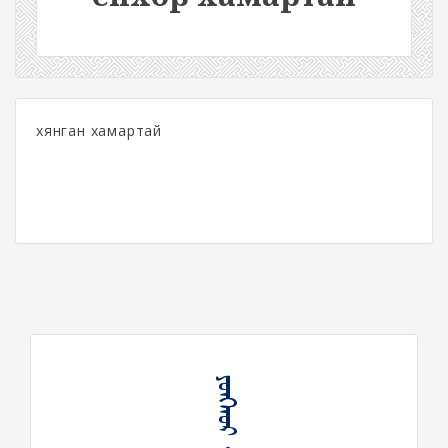
хянган хамартай
ᠶᠣᠩᠬᠤᠷ ᠬᠠᠪᠠᠷᠲᠠᠢ