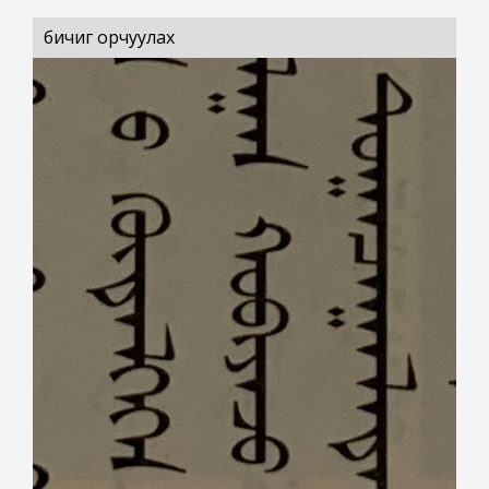
бичиг орчуулах