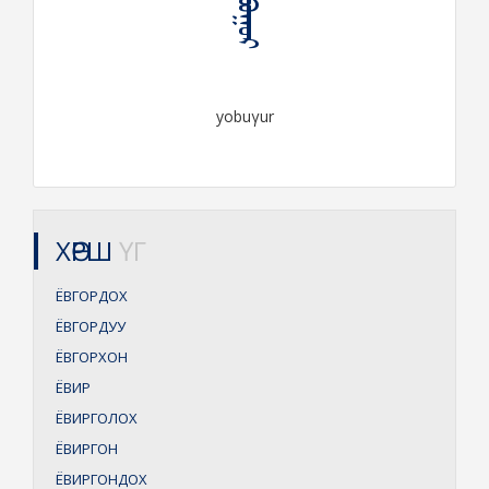
ᠶᠣᠪᠤᠭᠤᠷ
yobuγur
ХӨРШ
ҮГ
ЁВГОРДОХ
ЁВГОРДУУ
ЁВГОРХОН
ЁВИР
ЁВИРГОЛОХ
ЁВИРГОН
ЁВИРГОНДОХ