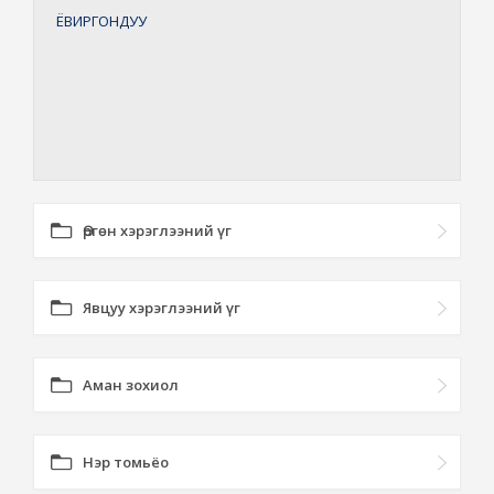
ЁВИРГОНДУУ
Өргөн хэрэглээний үг
Явцуу хэрэглээний үг
Аман зохиол
Нэр томьёо