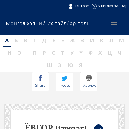
Нэвтрэх
Ашиглах заавар
Монгол хэлний их тайлбар толь
Menu
А
Б
В
Г
Д
Е
Ё
Ж
З
И
К
Л
М
Н
О
П
Р
С
Т
У
Ү
Ф
Х
Ц
Ч
Ш
Э
Ю
Я
Share
Tweet
Хэвлэх
ЁВГОР
[jɔwqər]