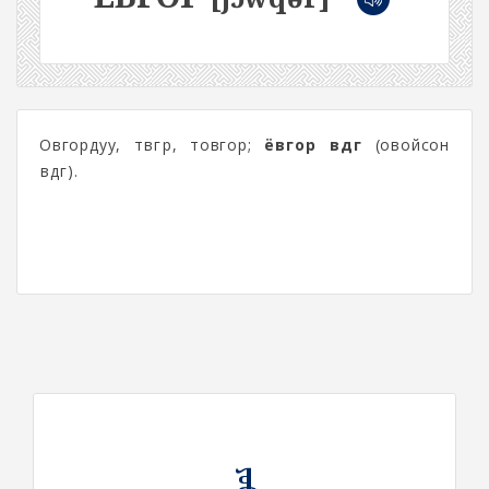
Овгордуу, төвгөр, товгор;
ёвгор өвдөг
(овойсон
өвдөг).