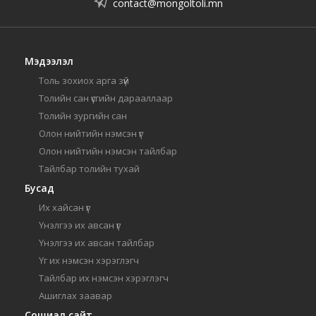
contact@mongoltoli.mn
Мэдээлэл
Толь зохиох арга зүй
Толийн сан үсгийн дарааллаар
Толийн зургийн сан
Олон нийтийн нэмсэн үг
Олон нийтийн нэмсэн тайлбар
Тайлбар толийн тухай
Бусад
Их хайсан үг
Үнэлгээ их авсан үг
Үнэлгээ их авсан тайлбар
Үг их нэмсэн хэрэглэгч
Тайлбар их нэмсэн хэрэглэгч
Ашиглах заавар
Сошиал сайт