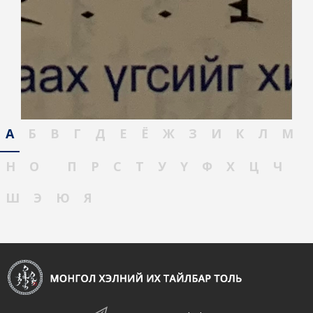
А
Б
В
Г
Д
Е
Ё
Ж
З
И
К
Л
М
Н
О
П
Р
С
Т
У
Ү
Ф
Х
Ц
Ч
Ш
Э
Ю
Я