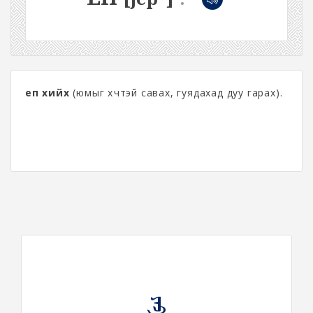
еп хийх
(юмыг хүчтэй савах, гуядахад дуу гарах).
ᠶᠡᠫ