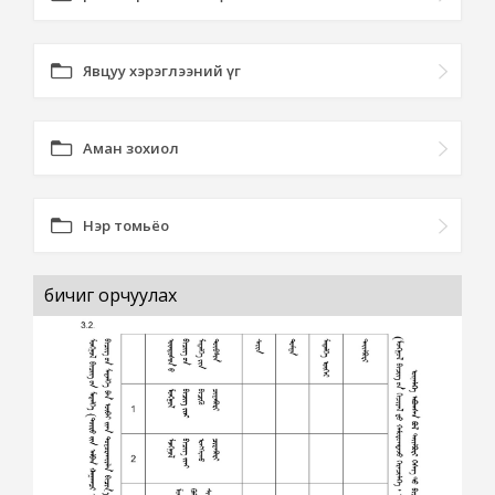
Явцуу хэрэглээний үг
Аман зохиол
Нэр томьёо
бичиг орчуулах