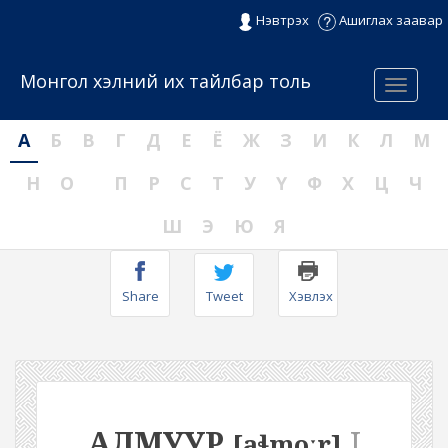
Нэвтрэх
Ашиглах заавар
Монгол хэлний их тайлбар толь
Menu
А
Б
В
Г
Д
Е
Ё
Ж
З
И
К
Л
М
Н
О
П
Р
С
Т
У
Ү
Ф
Х
Ц
Ч
Ш
Э
Ю
Я
Share
Tweet
Хэвлэх
АЛМУУР
I
[aɬmoːr]