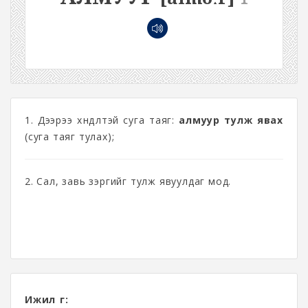
1. Дээрээ хөндөлтэй суга таяг:
алмуур тулж явах
(суга таяг тулах);
2. Сал, завь зэргийг тулж явуулдаг мод.
Ижил үг: