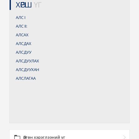
ХӨРШ
ҮГ
АЛС
I
АЛС
II:
АЛСАХ
АЛСДАХ
АЛСДУУ
АЛСДУУЛАХ
АЛСДУУХАН
АЛСЛАГАА
Өргөн хэрэглээний үг