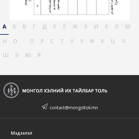
А
Б
В
Г
Д
Е
Ё
Ж
З
И
К
Л
М
Н
О
П
Р
С
Т
У
Ү
Ф
Х
Ц
Ч
Ш
Э
Ю
Я
contact@mongoltoli.mn
Мэдээлэл