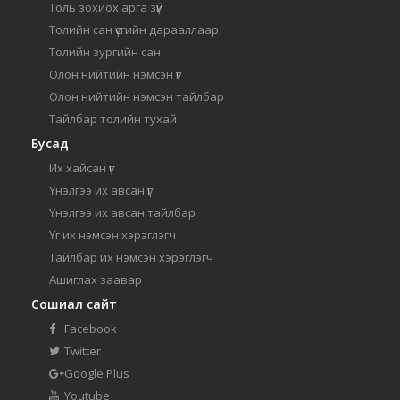
Толь зохиох арга зүй
Толийн сан үсгийн дарааллаар
Толийн зургийн сан
Олон нийтийн нэмсэн үг
Олон нийтийн нэмсэн тайлбар
Тайлбар толийн тухай
Бусад
Их хайсан үг
Үнэлгээ их авсан үг
Үнэлгээ их авсан тайлбар
Үг их нэмсэн хэрэглэгч
Тайлбар их нэмсэн хэрэглэгч
Ашиглах заавар
Сошиал сайт
Facebook
Twitter
Google Plus
Youtube