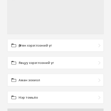
Өргөн хэрэглээний үг
Явцуу хэрэглээний үг
Аман зохиол
Нэр томьёо