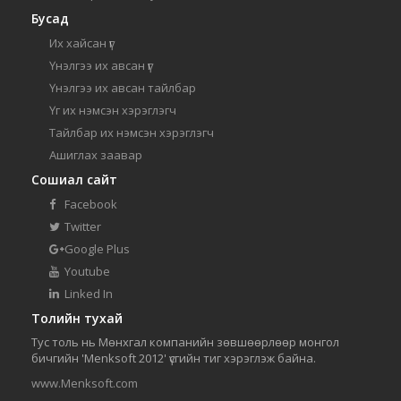
Бусад
Их хайсан үг
Үнэлгээ их авсан үг
Үнэлгээ их авсан тайлбар
Үг их нэмсэн хэрэглэгч
Тайлбар их нэмсэн хэрэглэгч
Ашиглах заавар
Сошиал сайт
Facebook
Twitter
Google Plus
Youtube
Linked In
Толийн тухай
Тус толь нь Мөнхгал компанийн зөвшөөрлөөр монгол
бичгийн 'Menksoft 2012' үсгийн тиг хэрэглэж байна.
www.Menksoft.com