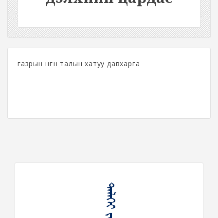
газрын өнгөн талын хатуу давхарга