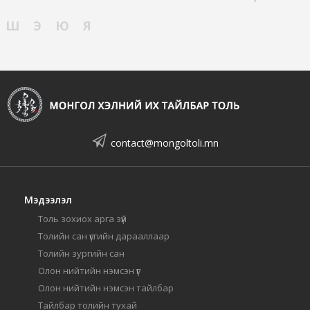
Ш
Э
Ю
Я
contact@mongoltoli.mn
Мэдээлэл
Толь зохиох арга зүй
Толийн сан үсгийн дарааллаар
Толийн зургийн сан
Олон нийтийн нэмсэн үг
Олон нийтийн нэмсэн тайлбар
Тайлбар толийн тухай