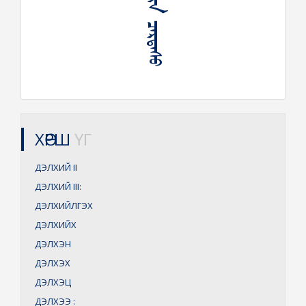
ᠳᠡᠯᠡᠬᠡᠢ ᠶᠢᠨ ᠴᠠᠷᠳᠠᠰᠤ
ХӨРШ
ҮГ
ДЭЛХИЙ
II
ДЭЛХИЙ
III:
ДЭЛХИЙЛГЭХ
ДЭЛХИЙХ
ДЭЛХЭН
ДЭЛХЭХ
ДЭЛХЭЦ
ДЭЛХЭЭ
: