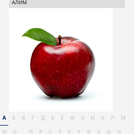
АЛИМ
А
Б
В
Г
Д
Е
Ё
Ж
З
И
К
Л
М
Н
О
П
Р
С
Т
У
Ү
Ф
Х
Ц
Ч