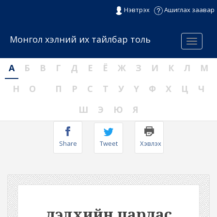
Нэвтрэх
Ашиглах заавар
Монгол хэлний их тайлбар толь
Menu
А
Б
В
Г
Д
Е
Ё
Ж
З
И
К
Л
М
Н
О
П
Р
С
Т
У
Ү
Ф
Х
Ц
Ч
Ш
Э
Ю
Я
Share
Tweet
Хэвлэх
дэлхийн цардас