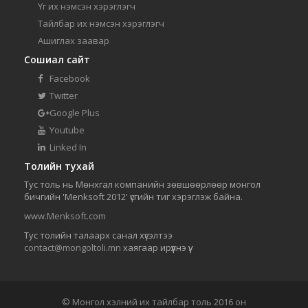
Үг их нэмсэн хэрэглэгч
Тайлбар их нэмсэн хэрэглэгч
Ашиглах заавар
Сошиал сайт
Facebook
Twitter
Google Plus
Youtube
Linked In
Толийн тухай
Тус толь нь Мөнхгал компанийн зөвшөөрлөөр монгол
бичгийн 'Menksoft 2012' үсгийн тиг хэрэглэж байна.
www.Menksoft.com
Тус толийн талаарх санал хүсэлтээ
contact@mongoltoli.mn
хаягаар ирүүлнэ үү.
© Монгол хэлний их тайлбар толь 2016 он