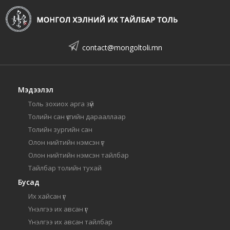
contact@mongoltoli.mn
Мэдээлэл
Толь зохиох арга зүй
Толийн сан үсгийн дарааллаар
Толийн зургийн сан
Олон нийтийн нэмсэн үг
Олон нийтийн нэмсэн тайлбар
Тайлбар толийн тухай
Бусад
Их хайсан үг
Үнэлгээ их авсан үг
Үнэлгээ их авсан тайлбар