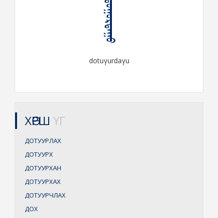
ᠳᠣᠲᠤᠭᠤᠷᠳᠠᠭᠤ
dotuγurdaγu
ХӨРШ
ҮГ
ДОТУУРЛАХ
ДОТУУРХ
ДОТУУРХАН
ДОТУУРХАХ
ДОТУУРЧЛАХ
ДОХ