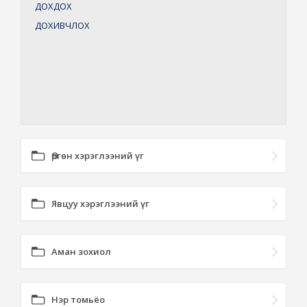
ДОХДОХ
ДОХИВЧЛОХ
Өргөн хэрэглээний үг
Явцуу хэрэглээний үг
Аман зохиол
Нэр томьёо