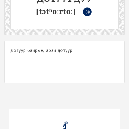
[tɔtʰoːrtoː]
Дотуур байрын, арай дотуур.