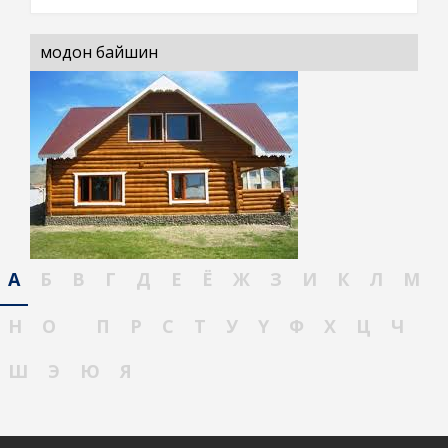
модон байшин
А
Б
В
Г
Д
Е
Ё
Ж
З
И
К
Л
М
Н
О
П
Р
С
Т
У
Ү
Ф
Х
Ц
Ч
Ш
Э
Ю
Я