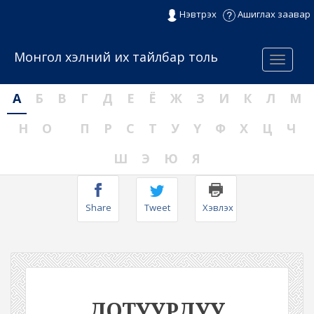
Нэвтрэх
Ашиглах заавар
Монгол хэлний их тайлбар толь
Menu
А
Б
В
Г
Д
Е
Ё
Ж
З
И
К
Л
М
Н
О
П
Р
С
Т
У
Ү
Ф
Х
Ц
Ч
Ш
Э
Ю
Я
Share
Tweet
Хэвлэх
ДОТУУРДУУ