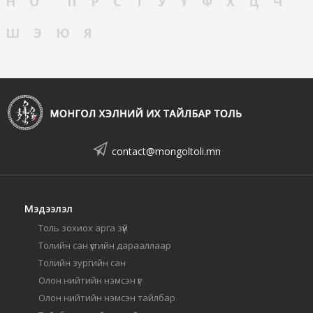
Н
О
П
Р
С
Т
У
Ү
Ф
Х
Ц
Ч
Ш
Э
Ю
Я
contact@mongoltoli.mn
Мэдээлэл
Толь зохиох арга зүй
Толийн сан үсгийн дарааллаар
Толийн зургийн сан
Олон нийтийн нэмсэн үг
Олон нийтийн нэмсэн тайлбар