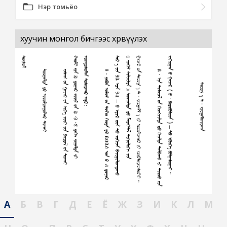
Нэр томьёо
хуучин монгол бичгээс хөрвүүлэх
А
Б
В
Г
Д
Е
Ё
Ж
З
И
К
Л
М