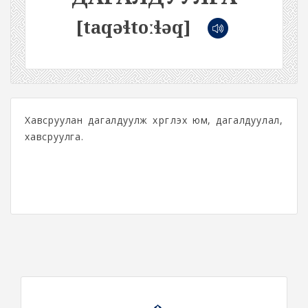
[taqəɬtoːɬəq]
Хавсруулан дагалдуулж хүргүүлэх юм, дагалдуулал,
хавсруулга.