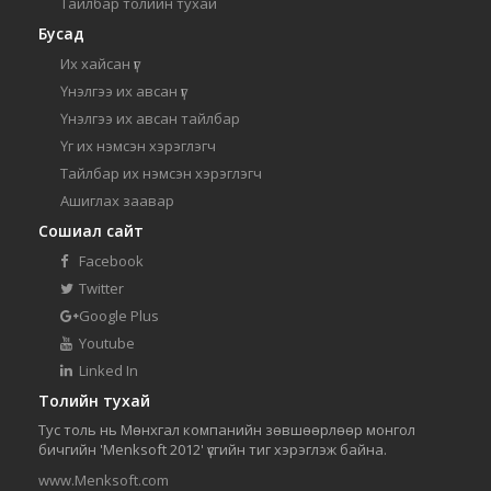
Тайлбар толийн тухай
Бусад
Их хайсан үг
Үнэлгээ их авсан үг
Үнэлгээ их авсан тайлбар
Үг их нэмсэн хэрэглэгч
Тайлбар их нэмсэн хэрэглэгч
Ашиглах заавар
Сошиал сайт
Facebook
Twitter
Google Plus
Youtube
Linked In
Толийн тухай
Тус толь нь Мөнхгал компанийн зөвшөөрлөөр монгол
бичгийн 'Menksoft 2012' үсгийн тиг хэрэглэж байна.
www.Menksoft.com