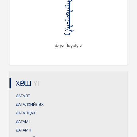
ᠳᠠᠭᠠᠯᠳᠤᠭᠤᠯᠭ᠎ᠠ
daγalduγulγ-a
ХӨРШ
ҮГ
ДАГАЛТ
ДАГАЛХИЙЛЭХ
ДАГАЛЦАХ
ДАГАМ
I
ДАГАМ
II