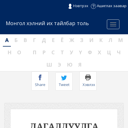
Нэвтрэх
Ашиглах заавар
Монгол хэлний их тайлбар толь
Menu
А
Б
В
Г
Д
Е
Ё
Ж
З
И
К
Л
М
Н
О
П
Р
С
Т
У
Ү
Ф
Х
Ц
Ч
Ш
Э
Ю
Я
Share
Tweet
Хэвлэх
ДАГАЛДУУЛГА