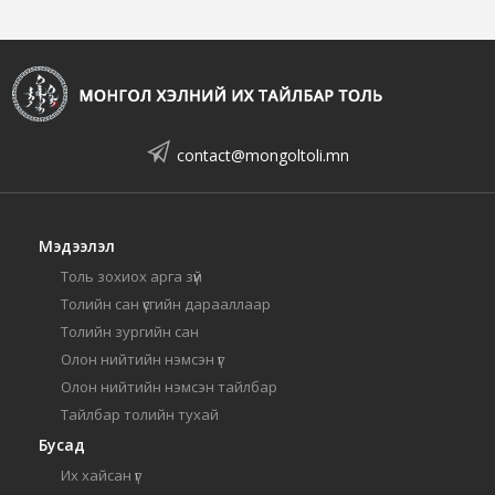
contact@mongoltoli.mn
Мэдээлэл
Толь зохиох арга зүй
Толийн сан үсгийн дарааллаар
Толийн зургийн сан
Олон нийтийн нэмсэн үг
Олон нийтийн нэмсэн тайлбар
Тайлбар толийн тухай
Бусад
Их хайсан үг