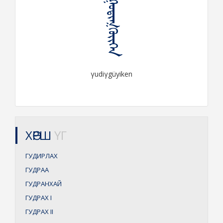
ᠭᠤᠳᠢᠭ᠌ᠭᠦᠶᠢᠬᠡᠨ
γudiγgüyiken
ХӨРШ
ҮГ
ГУДИРЛАХ
ГУДРАА
ГУДРАНХАЙ
ГУДРАХ
I
ГУДРАХ
II