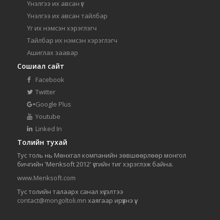
Үнэлгээ их авсан үг
Үнэлгээ их авсан тайлбар
Үг их нэмсэн хэрэглэгч
Тайлбар их нэмсэн хэрэглэгч
Ашиглах заавар
Сошиал сайт
Facebook
Twitter
Google Plus
Youtube
Linked In
Толийн тухай
Тус толь нь Мөнхгал компанийн зөвшөөрлөөр монгол
бичгийн 'Menksoft 2012' үсгийн тиг хэрэглэж байна.
www.Menksoft.com
Тус толийн талаарх санал хүсэлтээ
contact@mongoltoli.mn
хаягаар ирүүлнэ үү.