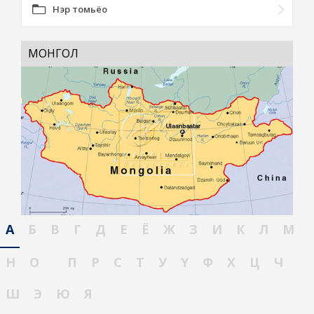
Нэр томьёо
МОНГОЛ
А
Б
В
Г
Д
Е
Ё
Ж
З
И
К
Л
М
Н
О
П
Р
С
Т
У
Ү
Ф
Х
Ц
Ч
Ш
Э
Ю
Я