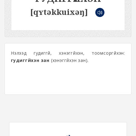
[qʏtəkkuixəŋ]
Нэлээд гудиггүй, хэнэггүйхэн, тоомсоргүйхэн:
гудиггүйхэн зан
(хэнэггүйхэн зан).