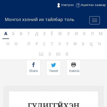
Нэвтрэх
Ашиглах заавар
Монгол хэлний их тайлбар толь
Menu
А
Б
В
Г
Д
Е
Ё
Ж
З
И
К
Л
М
Н
О
П
Р
С
Т
У
Ү
Ф
Х
Ц
Ч
Ш
Э
Ю
Я
Share
Tweet
Хэвлэх
ГУДИГГҮЙХЭН