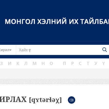
Toggle Dropdown
Кирил
З
И
К
Л
М
Н
О
П
Р
С
Т
У
Ү
ДИРЛАХ
[qʏtərɬəχ]