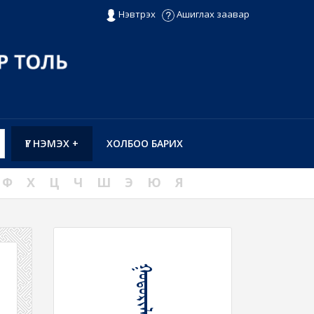
Нэвтрэх
Ашиглах заавар
ҮГ НЭМЭХ +
ХОЛБОО БАРИХ
Ф
Х
Ц
Ч
Ш
Э
Ю
Я
ᠭᠤᠳᠤᠷᠢᠯᠠᠬᠤ