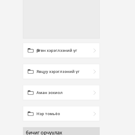
Өргөн хэрэглээний үг
Явцуу хэрэглээний үг
Аман зохиол
Нэр томьёо
бичиг орчуулах