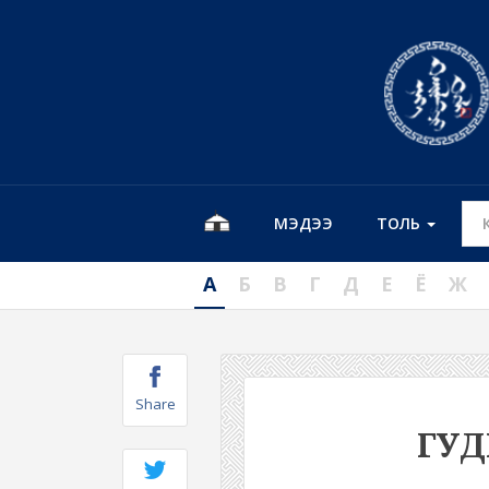
МЭДЭЭ
ТОЛЬ
А
Б
В
Г
Д
Е
Ё
Ж
Share
ГУ