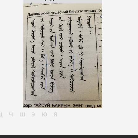
Ц
Ч
Ш
Э
Ю
Я