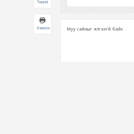
Tweet
Хэвлэх
Муу сайныг ялгахгүй байх.