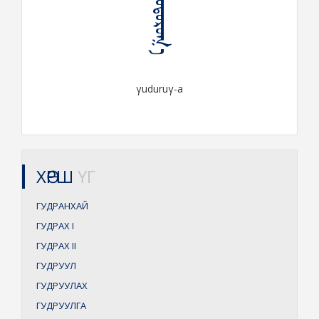
ᠭᠤᠳᠤᠷᠤᠭ᠎ᠠ
γuduruγ-a
ХӨРШ
ҮГ
ГУДРАНХАЙ
ГУДРАХ
I
ГУДРАХ
II
ГУДРУУЛ
ГУДРУУЛАХ
ГУДРУУЛГА