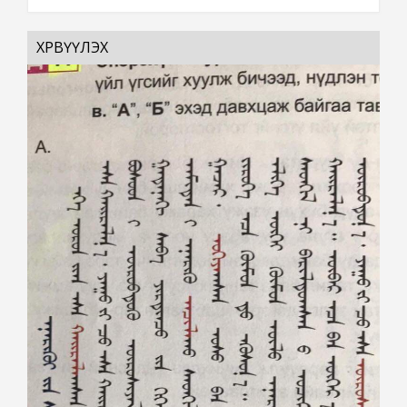
ХӨРВҮҮЛЭХ