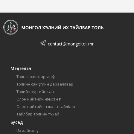
contact@mongoltoli.mn
Мэдээлэл
Толь зохиох арга зүй
Толийн сан үсгийн дарааллаар
Толийн зургийн сан
Олон нийтийн нэмсэн үг
Олон нийтийн нэмсэн тайлбар
Тайлбар толийн тухай
Бусад
Их хайсан үг