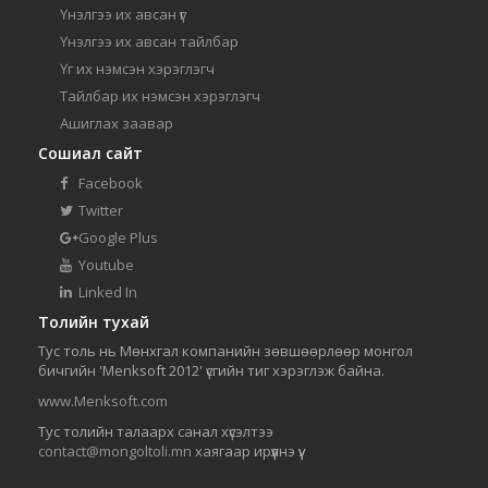
Үнэлгээ их авсан үг
Үнэлгээ их авсан тайлбар
Үг их нэмсэн хэрэглэгч
Тайлбар их нэмсэн хэрэглэгч
Ашиглах заавар
Сошиал сайт
Facebook
Twitter
Google Plus
Youtube
Linked In
Толийн тухай
Тус толь нь Мөнхгал компанийн зөвшөөрлөөр монгол
бичгийн 'Menksoft 2012' үсгийн тиг хэрэглэж байна.
www.Menksoft.com
Тус толийн талаарх санал хүсэлтээ
contact@mongoltoli.mn
хаягаар ирүүлнэ үү.