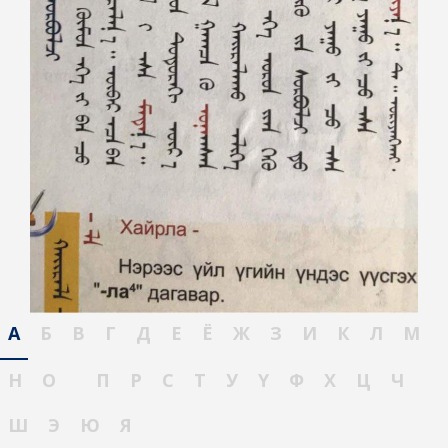
А
Б
В
Г
Д
Е
Ё
Ж
З
И
К
Л
М
Н
О
П
Р
С
Т
У
Ү
Ф
Х
Ц
Ч
Ш
Э
Ю
Я