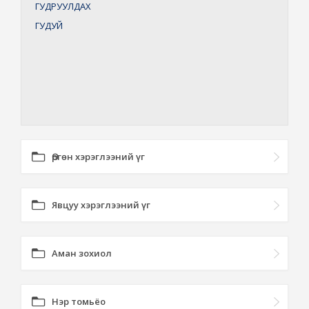
ГУДРУУЛДАХ
ГУДУЙ
Өргөн хэрэглээний үг
Явцуу хэрэглээний үг
Аман зохиол
Нэр томьёо