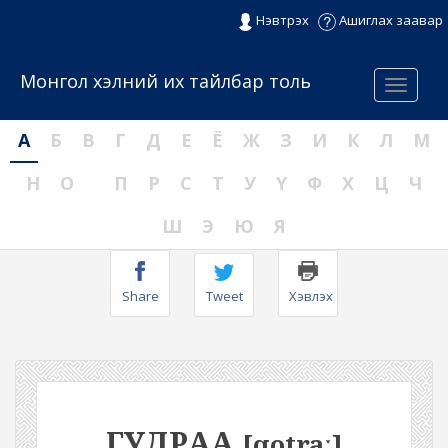
Нэвтрэх
Ашиглах заавар
Монгол хэлний их тайлбар толь
Menu
А
Б
В
Г
Д
Е
Ё
Ж
З
И
К
Л
М
Н
О
П
Р
С
Т
У
Ү
Ф
Х
Ц
Ч
Ш
Э
Ю
Я
Share
Tweet
Хэвлэх
ГУДРАА
[qotraː]