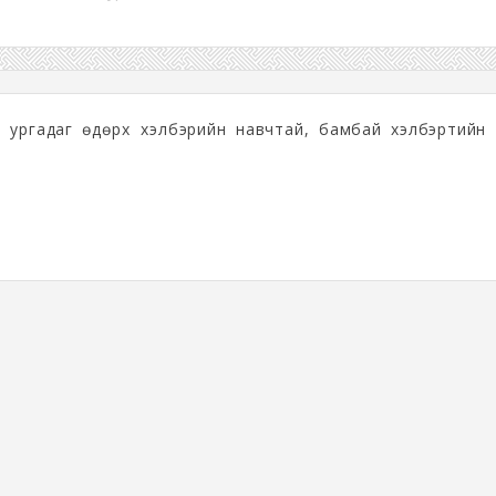
эр ургадаг өдөрхүү хэлбэрийн навчтай, бамбай хэлбэртийн