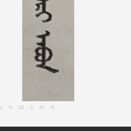
Ц
Ч
Ш
Э
Ю
Я