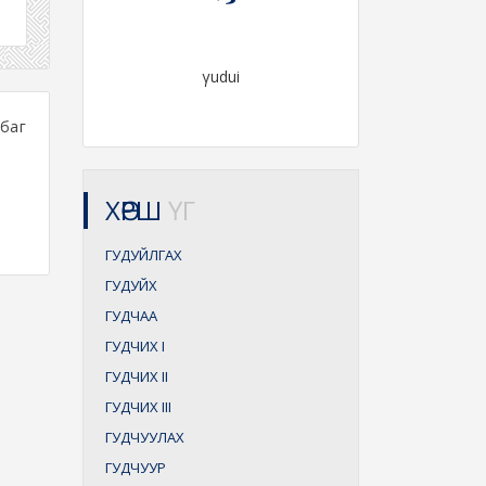
γudui
 баг
ХӨРШ
ҮГ
ГУДУЙЛГАХ
ГУДУЙХ
ГУДЧАА
ГУДЧИХ
I
ГУДЧИХ
II
ГУДЧИХ
III
ГУДЧУУЛАХ
ГУДЧУУР