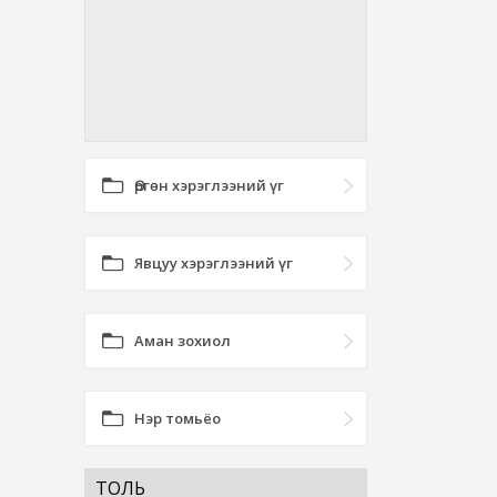
Өргөн хэрэглээний үг
Явцуу хэрэглээний үг
Аман зохиол
Нэр томьёо
ТОЛЬ