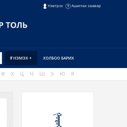
Нэвтрэх
Ашиглах заавар
ҮГ НЭМЭХ +
ХОЛБОО БАРИХ
Ф
Х
Ц
Ч
Ш
Э
Ю
Я
ᠭᠤᠳᠤᠢ