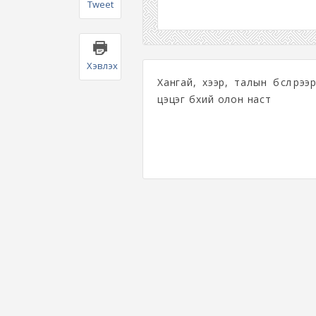
Tweet
Хэвлэх
Хангай, хээр, талын бүслүүрэ
цэцэг бүхий олон наст