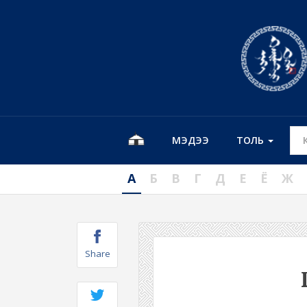
МЭДЭЭ
ТОЛЬ
А
Б
В
Г
Д
Е
Ё
Ж
Share