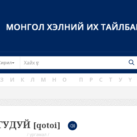
Toggle Dropdown
Кирил
З
И
К
Л
М
Н
О
П
Р
С
Т
У
Ү
ГУДУЙ
[qotoi]
/ ургамал /