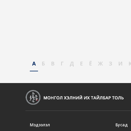
А
Б
В
Г
Д
Е
Ё
Ж
З
И
Мэдээлэл
Бусад