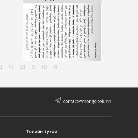
Ц
Ч
Ш
Э
Ю
Я
contact@mongoltoli.mn
Толийн тухай