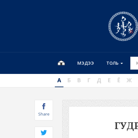
МЭДЭЭ
ТОЛЬ
А
Б
В
Г
Д
Е
Ё
Ж
Share
ГУД