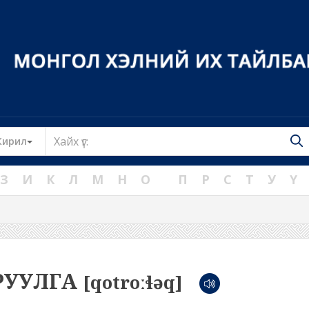
Toggle Dropdown
Кирил
З
И
К
Л
М
Н
О
П
Р
С
Т
У
Ү
РУУЛГА
[qotroːɬəq]