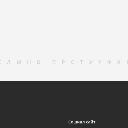
К
Л
М
Н
О
П
Р
С
Т
У
Ү
Ф
Х
Сошиал сайт