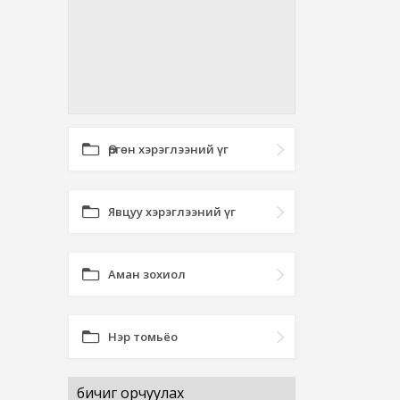
Өргөн хэрэглээний үг
Явцуу хэрэглээний үг
Аман зохиол
Нэр томьёо
бичиг орчуулах