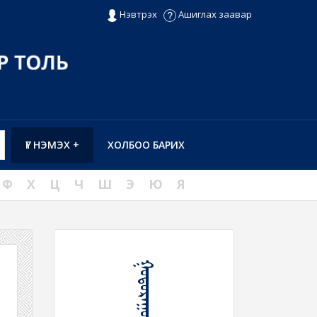
Нэвтрэх
Ашиглах заавар
ҮГ НЭМЭХ +
ХОЛБОО БАРИХ
Ф
Х
Ц
Ч
Ш
Э
Ю
Я
ᠭᠤᠳᠤᠷᠠᠭᠤᠯᠭ᠎ᠠ