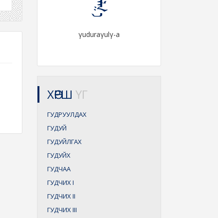
γuduraγulγ-a
ХӨРШ
ҮГ
ГУДРУУЛДАХ
ГУДУЙ
ГУДУЙЛГАХ
ГУДУЙХ
ГУДЧАА
ГУДЧИХ
I
ГУДЧИХ
II
ГУДЧИХ
III