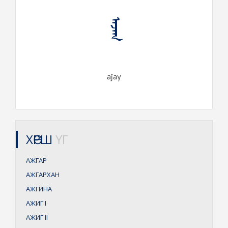
ᠠᠵᠠᠭ
aǰaγ
ХӨРШ
ҮГ
АЖГАР
АЖГАРХАН
АЖГИНА
АЖИГ
I
АЖИГ
II