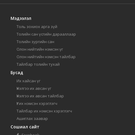
Мэдээлэл
Толь зохиох арга зүй
Толийн сан үсгийн дарааллаар
Толийн зургийн сан
Олон нийтийн нэмсэн үг
Олон нийтийн нэмсэн тайлбар
Тайлбар толийн тухай
Бусад
Их хайсан үг
Үнэлгээ их авсан үг
Үнэлгээ их авсан тайлбар
Үг их нэмсэн хэрэглэгч
Тайлбар их нэмсэн хэрэглэгч
Ашиглах заавар
Сошиал сайт
Facebook