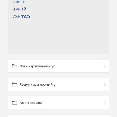
АЖИГ
III
АЖИГГҮЙ
АЖИГГҮЙДҮҮ
Өргөн хэрэглээний үг
Явцуу хэрэглээний үг
Аман зохиол