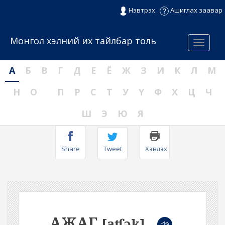
Нэвтрэх
Ашиглах заавар
Монгол хэлний их тайлбар толь
Menu
А
Б
В
Г
Д
Е
Ё
Ж
З
И
К
Л
М
Н
О
П
Р
С
Т
У
Ү
Ф
Х
Ц
Ч
Ш
Э
Ю
Я
Share
Tweet
Хэвлэх
АЖАГ
[aʧək]