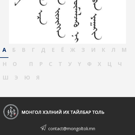
А
Б
В
Г
Д
Е
Ё
Ж
З
И
К
Л
М
Н
О
П
Р
С
Т
У
Ү
Ф
Х
Ц
Ч
Ш
Э
Ю
Я
contact@mongoltoli.mn