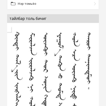
Нэр томьёо
тайлбар толь бичиг