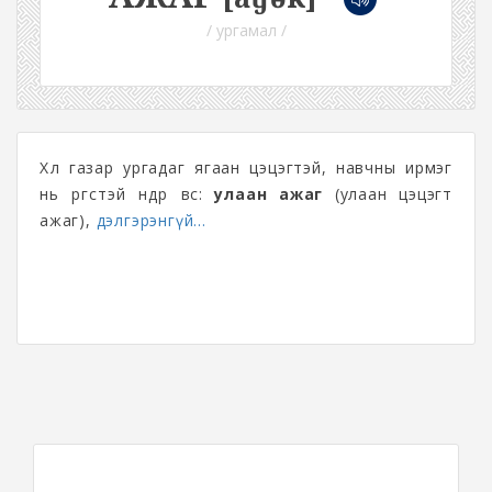
/ ургамал /
Хөл газар ургадаг ягаан цэцэгтэй, навчны ирмэг
нь өргөстэй өндөр өвс:
улаан ажаг
(улаан цэцэгт
ажаг),
дэлгэрэнгүй...