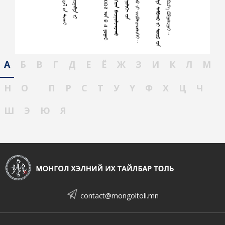
А
Б
В
Г
Д
Е
Ё
Ж
З
И
К
Л
М
Н
О
П
Р
С
Т
У
Ү
Ф
Х
Ц
Ч
Ш
Э
Ю
Я
contact@mongoltoli.mn