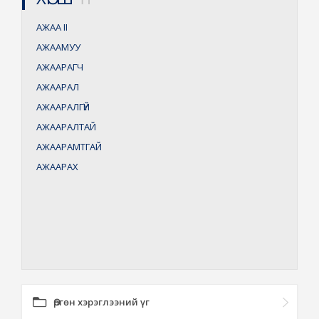
АЖАА
II
АЖААМУУ
АЖААРАГЧ
АЖААРАЛ
АЖААРАЛГҮЙ
АЖААРАЛТАЙ
АЖААРАМТГАЙ
АЖААРАХ
Өргөн хэрэглээний үг