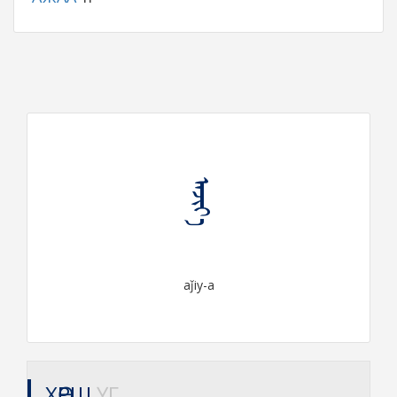
ᠠᠵᠢᠶ᠎ᠠ
aǰiy-a
ХӨРШ
ҮГ