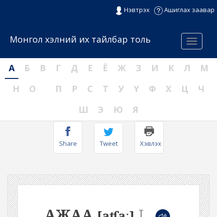
Нэвтрэх
Ашиглах заавар
Монгол хэлний их тайлбар толь
Menu
А
Б
В
Г
Д
Е
Ё
Ж
З
И
К
Л
М
Н
О
П
Р
С
Т
У
Ү
Ф
Х
Ц
Ч
Ш
Э
Ю
Я
Share
Tweet
Хэвлэх
АЖАА
I
[aʧaː]