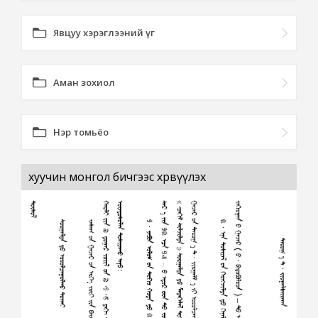
Явцуу хэрэглээний үг
Аман зохиол
Нэр томьёо
хуучин монгол бичгээс хөрвүүлэх