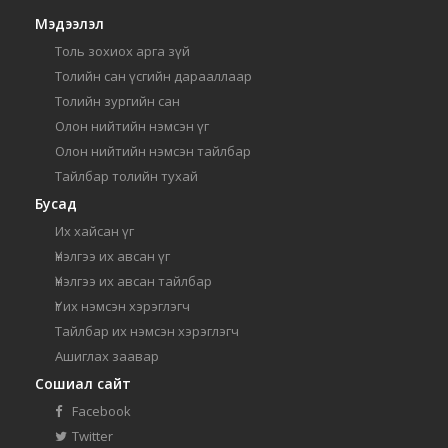
Мэдээлэл
Толь зохиох арга зүй
Толийн сан үсгийн дарааллаар
Толийн зургийн сан
Олон нийтийн нэмсэн үг
Олон нийтийн нэмсэн тайлбар
Тайлбар толийн тухай
Бусад
Их хайсан үг
Үнэлгээ их авсан үг
Үнэлгээ их авсан тайлбар
Үг их нэмсэн хэрэглэгч
Тайлбар их нэмсэн хэрэглэгч
Ашиглах заавар
Сошиал сайт
Facebook
Twitter