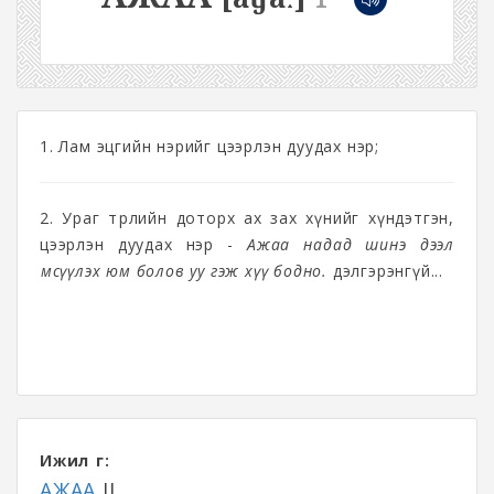
1. Лам эцгийн нэрийг цээрлэн дуудах нэр;
2. Ураг төрлийн доторх ах зах хүнийг хүндэтгэн,
цээрлэн дуудах нэр -
Ажаа надад шинэ дээл
өмсүүлэх юм болов уу гэж хүү бодно.
дэлгэрэнгүй...
Ижил үг:
АЖАА
II