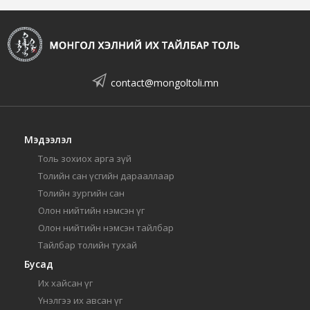
contact@mongoltoli.mn
Мэдээлэл
Толь зохиох арга зүй
Толийн сан үсгийн дарааллаар
Толийн зургийн сан
Олон нийтийн нэмсэн үг
Олон нийтийн нэмсэн тайлбар
Тайлбар толийн тухай
Бусад
Их хайсан үг
Үнэлгээ их авсан үг