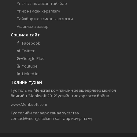
Үнэлгээ их авсан тайлбар
Үг их нэмсэн хэрэглэгч
Тайлбар их нэмсэн хэрэглэгч
Ашиглах заавар
Сошиал сайт
Facebook
Twitter
Google Plus
Youtube
Linked In
Толийн тухай
Тус толь нь Мөнхгал компанийн зөвшөөрлөөр монгол
бичгийн 'Menksoft 2012' үсгийн тиг хэрэглэж байна.
www.Menksoft.com
Тус толийн талаарх санал хүсэлтээ
contact@mongoltoli.mn
хаягаар ирүүлнэ үү.