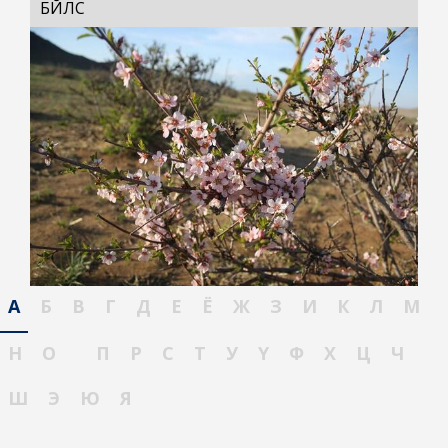
БҮЙЛС
А
Б
В
Г
Д
Е
Ё
Ж
З
И
К
Л
М
Н
О
П
Р
С
Т
У
Ү
Ф
Х
Ц
Ч
Ш
Э
Ю
Я