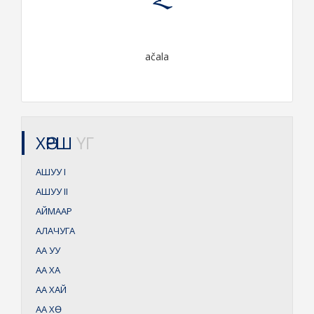
ačala
ХӨРШ
ҮГ
АШУУ
I
АШУУ
II
АЙМААР
АЛАЧУГА
АА УУ
АА ХА
АА ХАЙ
АА ХӨ