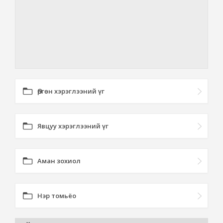
Өргөн хэрэглээний үг
Явцуу хэрэглээний үг
Аман зохиол
Нэр томьёо