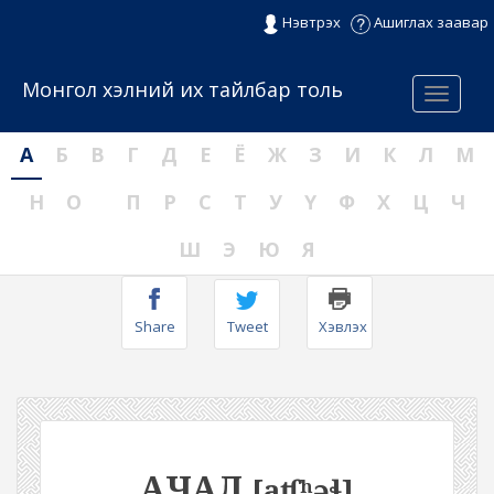
Нэвтрэх
Ашиглах заавар
Монгол хэлний их тайлбар толь
Menu
А
Б
В
Г
Д
Е
Ё
Ж
З
И
К
Л
М
Н
О
П
Р
С
Т
У
Ү
Ф
Х
Ц
Ч
Ш
Э
Ю
Я
Share
Tweet
Хэвлэх
АЧАЛ
[aʧʰəɬ]