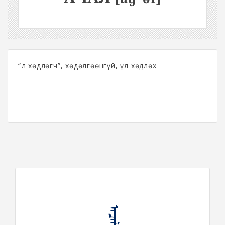
“Үл хөдлөгч”, хөдөлгөөнгүй, үл хөдлөх
ᠠᠴᠠᠯᠠ