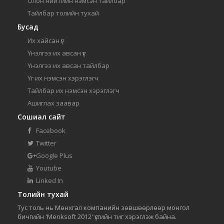
Олон нийтийн нэмсэн тайлбар
Тайлбар толийн тухай
Бусад
Их хайсан үг
Үнэлгээ их авсан үг
Үнэлгээ их авсан тайлбар
Үг их нэмсэн хэрэглэгч
Тайлбар их нэмсэн хэрэглэгч
Ашиглах заавар
Сошиал сайт
Facebook
Twitter
Google Plus
Youtube
Linked In
Толийн тухай
Тус толь нь Мөнхгал компанийн зөвшөөрлөөр монгол
бичгийн 'Menksoft 2012' үсгийн тиг хэрэглэж байна.