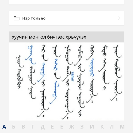
Нэр томьёо
хуучин монгол бичгээс хөрвүүлэх
А
Б
В
Г
Д
Е
Ё
Ж
З
И
К
Л
М