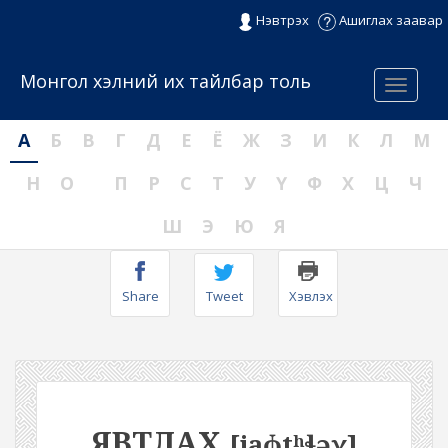
Нэвтрэх
Ашиглах заавар
Монгол хэлний их тайлбар толь
Menu
А
Б
В
Г
Д
Е
Ё
Ж
З
И
К
Л
М
Н
О
П
Р
С
Т
У
Ү
Ф
Х
Ц
Ч
Ш
Э
Ю
Я
Share
Tweet
Хэвлэх
ЯВТЛАХ
[jaɸtʰɬəχ]