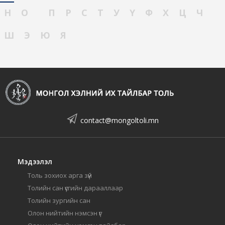
Н
О
П
Р
С
Т
У
Ү
Ф
Х
Ц
Ч
Ш
Э
Ю
Я
contact@mongoltoli.mn
Мэдээлэл
Толь зохиох арга зүй
Толийн сан үсгийн дарааллаар
Толийн зургийн сан
Олон нийтийн нэмсэн үг