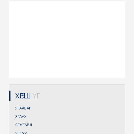
ХӨРШ
ҮГ
ЯГААВАР
ЯГААХ
ЯГЖГАР
II
ЯГСУУ