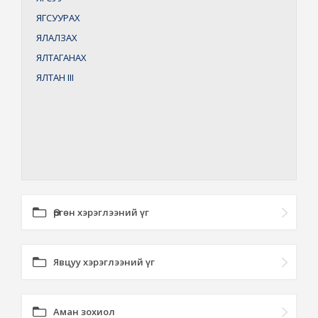
ЯГСУУРАХ
ЯЛАЛЗАХ
ЯЛТАГАНАХ
ЯЛТАН
III
Өргөн хэрэглээний үг
Явцуу хэрэглээний үг
Аман зохиол