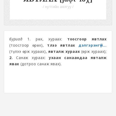
/ нутгийн аялгуу /
буриад
1. Өрөх, хураах:
тоосгоор явтлах
(тоосгоор өрөх),
түлээ явтлах
дэлгэрэнгүй...
(түлээ өрж хураах),
явталж хураах
(өрж хураах);
2.
Санаж хураах:
ухаан санаандаа явталж
явах
(дотроо санаж явах)
.