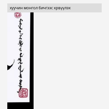
хуучин монгол бичгээс хөрвүүлэх