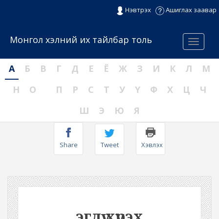
Нэвтрэх
Ашиглах заавар
Монгол хэлний их тайлбар толь
Menu
А
Б
В
Г
Д
Е
Ё
Ж
З
И
К
Л
М
Н
О
П
Р
С
Т
У
Ү
Ф
Х
Ц
Ч
Ш
Э
Ю
Я
Share
Tweet
Хэвлэх
эгдүү хүрэх