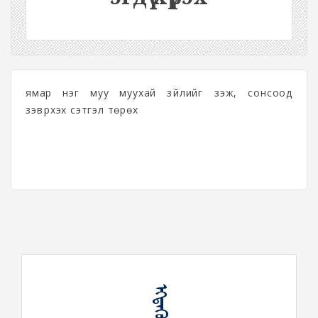
ямар нэг муу муухай зүйлийг үзэж, сонсоод
зэвүүрхэх сэтгэл төрөх