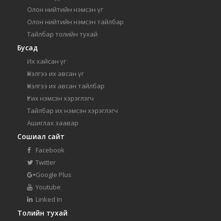
Олон нийтийн нэмсэн үг
Олон нийтийн нэмсэн тайлбар
Тайлбар толийн тухай
Бусад
Их хайсан үг
Үнэлгээ их авсан үг
Үнэлгээ их авсан тайлбар
Үг их нэмсэн хэрэглэгч
Тайлбар их нэмсэн хэрэглэгч
Ашиглах заавар
Сошиал сайт
Facebook
Twitter
Google Plus
Youtube
Linked In
Толийн тухай