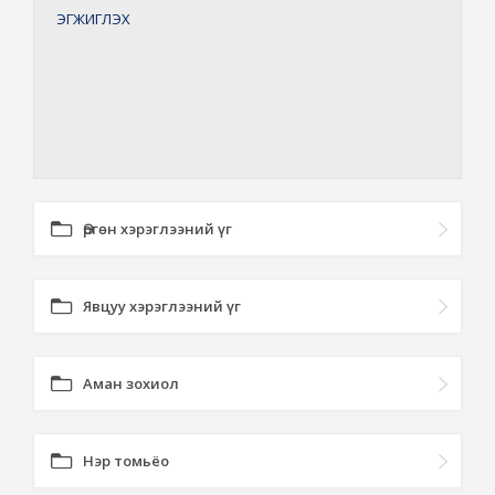
ЭГЖИГЛЭХ
Өргөн хэрэглээний үг
Явцуу хэрэглээний үг
Аман зохиол
Нэр томьёо