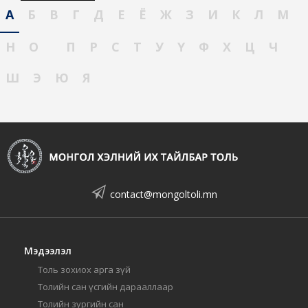
А
Б
В
Г
Д
Е
Ё
Ж
З
И
К
Л
М
Н
О
П
Р
С
Т
У
Ү
Ф
Х
Ц
Ч
Ш
Э
Ю
Я
contact@mongoltoli.mn
Мэдээлэл
Толь зохиох арга зүй
Толийн сан үсгийн дарааллаар
Толийн зургийн сан