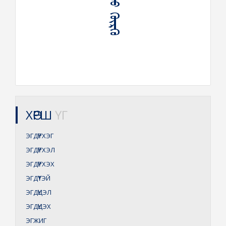
ᠡᠭᠳᠡᠭᠦᠦ ᠬᠦᠷᠬᠦ
ХӨРШ
ҮГ
ЭГДҮҮРХЭГ
ЭГДҮҮРХЭЛ
ЭГДҮҮРХЭХ
ЭГДҮҮТЭЙ
ЭГДҮҮЦЭЛ
ЭГДҮҮЦЭХ
ЭГЖИГ