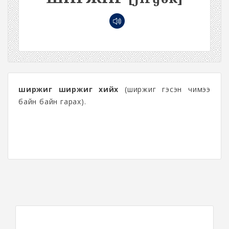
ширжиг ширжиг хийх
(ширжиг гэсэн чимээ
байн байн гарах).