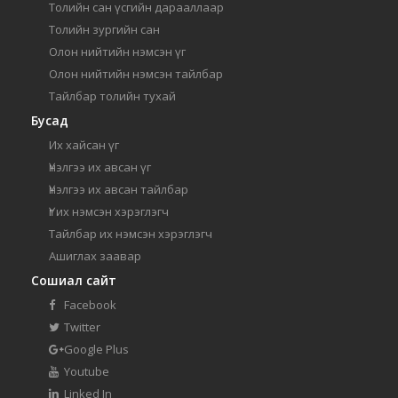
Толийн сан үсгийн дарааллаар
Толийн зургийн сан
Олон нийтийн нэмсэн үг
Олон нийтийн нэмсэн тайлбар
Тайлбар толийн тухай
Бусад
Их хайсан үг
Үнэлгээ их авсан үг
Үнэлгээ их авсан тайлбар
Үг их нэмсэн хэрэглэгч
Тайлбар их нэмсэн хэрэглэгч
Ашиглах заавар
Сошиал сайт
Facebook
Twitter
Google Plus
Youtube
Linked In