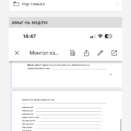
Нэр томьёо
амыг нь мэдүүлэх