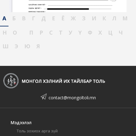
А
Б
В
Г
Д
Е
Ё
Ж
З
И
К
Л
М
Н
О
П
Р
С
Т
У
Ү
Ф
Х
Ц
Ч
Ш
Э
Ю
Я
contact@mongoltoli.mn
Мэдээлэл
Толь зохиох арга зүй