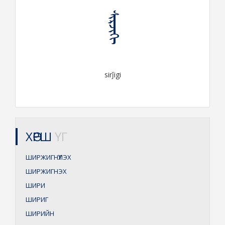
ᠰᠢᠷᠵᠢᠭᠢ
sirǰigi
ХӨРШ
ҮГ
ШИРЖИГНҮҮЛЭХ
ШИРЖИГНЭХ
ШИРИ
ШИРИГ
ШИРИЙН