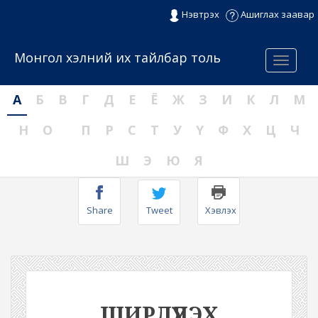
Нэвтрэх
Ашиглах заавар
Монгол хэлний их тайлбар толь
Menu
А
Б
В
Г
Д
Е
Ё
Ж
З
И
К
Л
М
Н
О
П
Р
С
Т
У
Ү
Ф
Х
Ц
Ч
Ш
Э
Ю
Я
Share
Tweet
Хэвлэх
ШИРЛҮҮЛЭХ