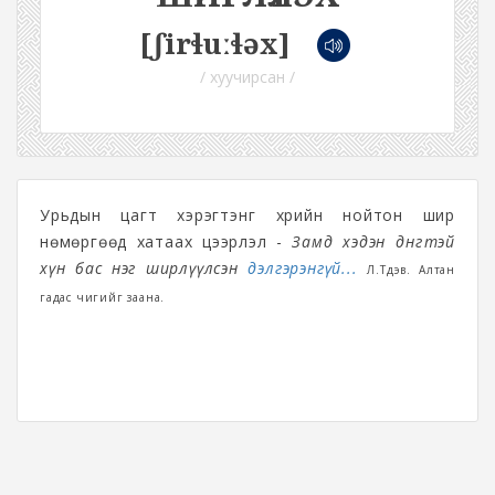
[ʃirɬuːɬəx]
/ хуучирсан /
Урьдын цагт хэрэгтэнг үхрийн нойтон шир
нөмөргөөд хатаах цээрлэл -
Замд хэдэн дөнгөтэй
хүн бас нэг ширлүүлсэн
дэлгэрэнгүй...
Л.Түдэв. Алтан
гадас чигийг заана.