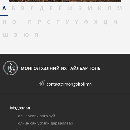
А
Б
В
Г
Д
Е
Ё
Ж
З
И
К
Л
М
Н
О
П
Р
С
Т
У
Ү
Ф
Х
Ц
Ч
Ш
Э
Ю
Я
contact@mongoltoli.mn
Мэдээлэл
Толь зохиох арга зүй
Толийн сан үсгийн дарааллаар