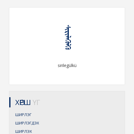
ᠰᠢᠷᠢᠯᠡᠭᠦᠯᠬᠦ
sirilegülkü
ХӨРШ
ҮГ
ШИРЛЭГ
ШИРЛЭГДЭХ
ШИРЛЭХ