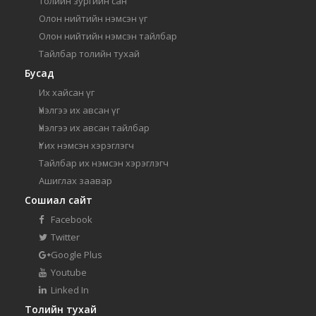
Толийн зургийн сан
Олон нийтийн нэмсэн үг
Олон нийтийн нэмсэн тайлбар
Тайлбар толийн тухай
Бусад
Их хайсан үг
Үнэлгээ их авсан үг
Үнэлгээ их авсан тайлбар
Үг их нэмсэн хэрэглэгч
Тайлбар их нэмсэн хэрэглэгч
Ашиглах заавар
Сошиал сайт
Facebook
Twitter
Google Plus
Youtube
Linked In
Толийн тухай