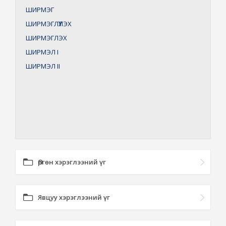
ШИРМЭГ
ШИРМЭГЛҮҮЛЭХ
ШИРМЭГЛЭХ
ШИРМЭЛ
I
ШИРМЭЛ
II
Өргөн хэрэглээний үг
Явцуу хэрэглээний үг