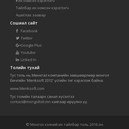
Үг их нэмсэн хэрэглэгч
Тайлбар их нэмсэн хэрэглэгч
Ашиглах заавар
Сошиал сайт
Facebook
Twitter
Google Plus
Youtube
Linked In
Толийн тухай
Тус толь нь Мөнхгал компанийн зөвшөөрлөөр монгол
бичгийн 'Menksoft 2012' үсгийн тиг хэрэглэж байна.
www.Menksoft.com
Тус толийн талаарх санал хүсэлтээ
contact@mongoltoli.mn
хаягаар ирүүлнэ үү.
© Монгол хэлний их тайлбар толь 2016 он