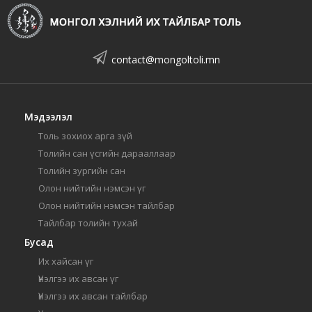
contact@mongoltoli.mn
Мэдээлэл
Толь зохиох арга зүй
Толийн сан үсгийн дарааллаар
Толийн зургийн сан
Олон нийтийн нэмсэн үг
Олон нийтийн нэмсэн тайлбар
Тайлбар толийн тухай
Бусад
Их хайсан үг
Үнэлгээ их авсан үг
Үнэлгээ их авсан тайлбар