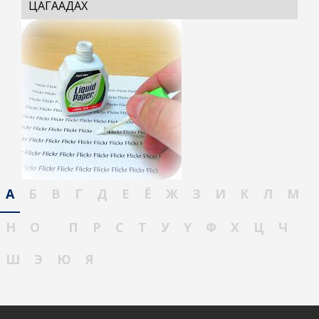
ЦАГААДАХ
А
Б
В
Г
Д
Е
Ё
Ж
З
И
К
Л
М
Н
О
П
Р
С
Т
У
Ү
Ф
Х
Ц
Ч
Ш
Э
Ю
Я