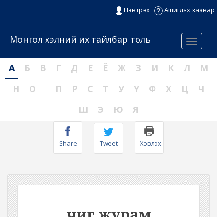
Нэвтрэх
Ашиглах заавар
Монгол хэлний их тайлбар толь
Menu
А
Б
В
Г
Д
Е
Ё
Ж
З
И
К
Л
М
Н
О
П
Р
С
Т
У
Ү
Ф
Х
Ц
Ч
Ш
Э
Ю
Я
Share
Tweet
Хэвлэх
чиг журам