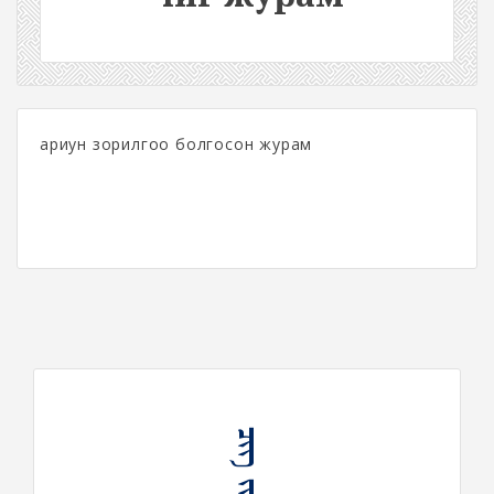
ариун зорилгоо болгосон журам
ᠴᠢᠭ ᠵᠢᠷᠤᠮ