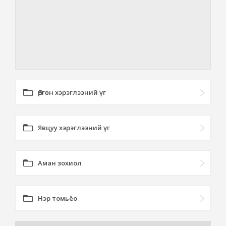
Өргөн хэрэглээний үг
Явцуу хэрэглээний үг
Аман зохиол
Нэр томьёо