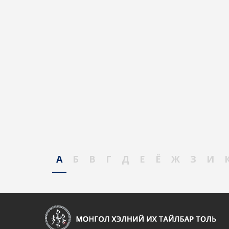
А
Б
В
Г
Д
Е
Ё
Ж
З
И