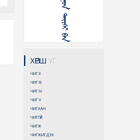
ᠴᠢᠭ ᠪᠠᠷᠠᠭᠤᠨ ᠲᠡᠶᠢᠰᠢ ᠪᠡᠨ
ХӨРШ
ҮГ
ЧИГ
II
ЧИГ
III
ЧИГ
IV
ЧИГ
V
ЧИГААН
ЧИГГҮЙ
ЧИГЖ
ЧИГЖИГДЭХ