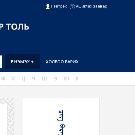
Нэвтрэх
Ашиглах заавар
ҮГ НЭМЭХ +
ХОЛБОО БАРИХ
Ф
Х
Ц
Ч
Ш
Э
Ю
Я