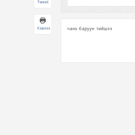
Tweet
Хэвлэх
чанх баруун тийшээ