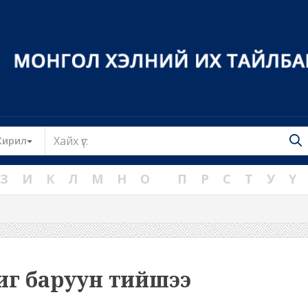
Toggle Dropdown
Кирил
З
И
К
Л
М
Н
О
П
Р
С
Т
У
Ү
иг баруун тийшээ