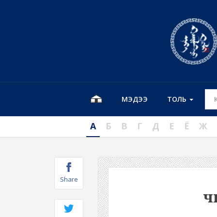
МЭДЭЭ
ТОЛЬ
А
Б
В
Г
Д
Е
Ё
Ж
Share
ч