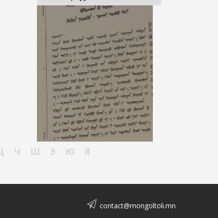
Ц
Ч
Ш
Э
Ю
Я
contact@mongoltoli.mn