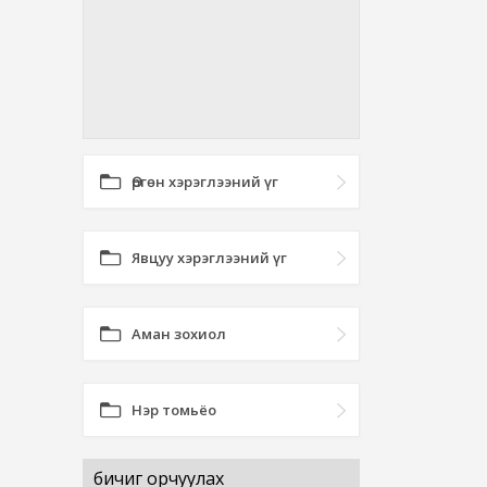
Өргөн хэрэглээний үг
Явцуу хэрэглээний үг
Аман зохиол
Нэр томьёо
бичиг орчуулах