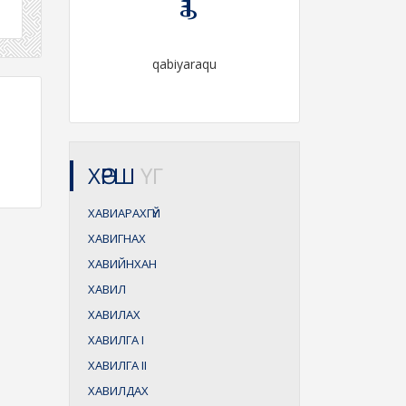
qabiyaraqu
ХӨРШ
ҮГ
ХАВИАРАХГҮЙ
ХАВИГНАХ
ХАВИЙНХАН
ХАВИЛ
ХАВИЛАХ
ХАВИЛГА
I
ХАВИЛГА
II
ХАВИЛДАХ