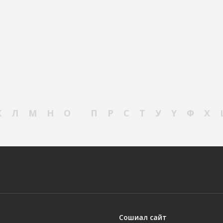
К
Л
М
Н
О
П
Р
С
Т
У
Ү
Ф
Х
Сошиал сайт