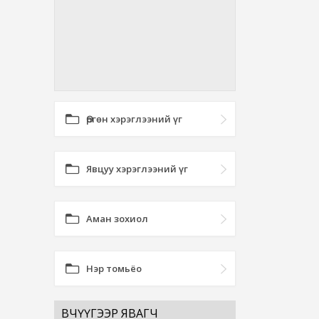
Өргөн хэрэглээний үг
Явцуу хэрэглээний үг
Аман зохиол
Нэр томьёо
ӨВЧҮҮГЭЭР ЯВАГЧ