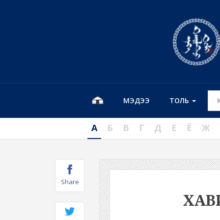
МЭДЭЭ
ТОЛЬ
А
Б
В
Г
Д
Е
Ё
Ж
Share
ХАВ