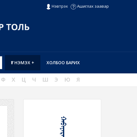
Нэвтрэх
Ашиглах заавар
ҮГ НЭМЭХ +
ХОЛБОО БАРИХ
Ф
Х
Ц
Ч
Ш
Э
Ю
Я
ᠬᠠᠪᠢᠶᠠᠷᠠᠬᠤ