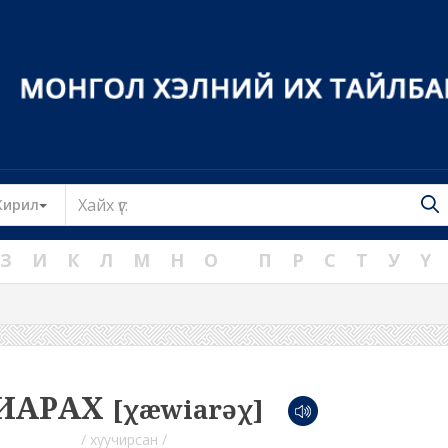
Toggle Dropdown
Кирил
З
И
К
Л
М
Н
О
П
Р
С
Т
У
Ү
ИАРАХ
[χæwiarəχ]
/ хуучирсан /