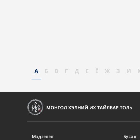
А
Б
В
Г
Д
Е
Ё
Ж
З
И
Мэдээлэл
Бусад