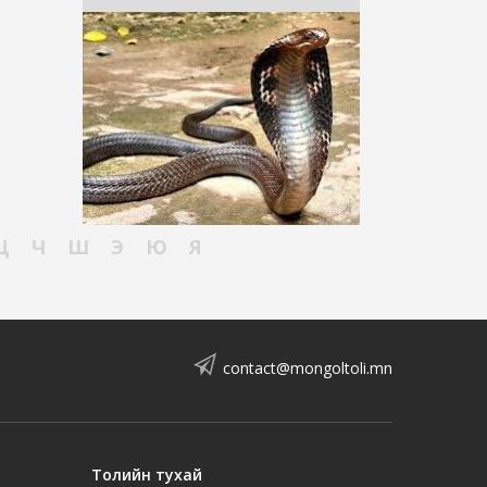
Ц
Ч
Ш
Э
Ю
Я
contact@mongoltoli.mn
Толийн тухай