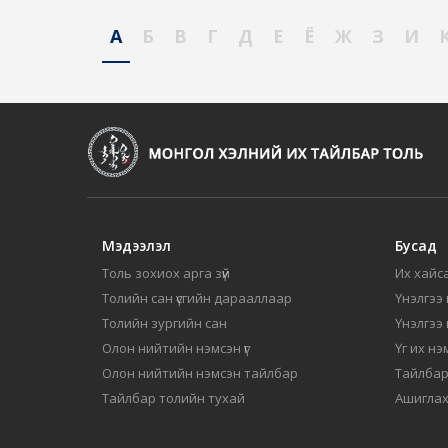
А
Б
В
Г
Д
Е
Ё
Ж
З
И
Мэдээлэл
Бусад
Толь зохиох арга зүй
Их хайса
Толийн сан үсгийн дарааллаар
Үнэлгээ 
Толийн зургийн сан
Үнэлгээ
Олон нийтийн нэмсэн үг
Үг их нэ
Олон нийтийн нэмсэн тайлбар
Тайлбар
Тайлбар толийн тухай
Ашиглах