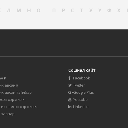
К
Л
М
Н
О
П
Р
С
Т
У
Ү
Ф
Х
Сошиал сайт
н үг
Facebook
их авсан үг
Twitter
 их авсан тайлбар
Google Plus
мсэн хэрэглэгч
Youtube
 их нэмсэн хэрэглэгч
Linked In
 заавар