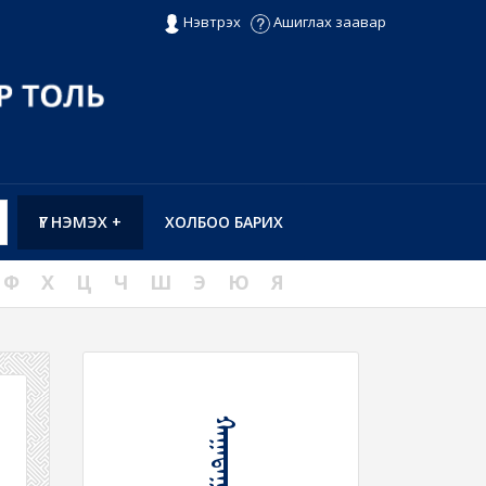
Нэвтрэх
Ашиглах заавар
ҮГ НЭМЭХ +
ХОЛБОО БАРИХ
Ф
Х
Ц
Ч
Ш
Э
Ю
Я
ᠬᠠᠭᠠᠳᠠᠭᠠᠷ