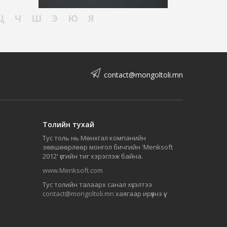
Ц
Ч
Ш
Э
Ю
Я
contact@mongoltoli.mn
Толийн тухай
Тус толь нь Мөнхгал компанийн
зөвшөөрлөөр монгол бичгийн 'Menksoft
2012' үсгийн тиг хэрэглэж байна.
www.Menksoft.com
Тус толийн талаарх санал хүсэлтээ
contact@mongoltoli.mn
хаягаар ирүүлнэ үү.