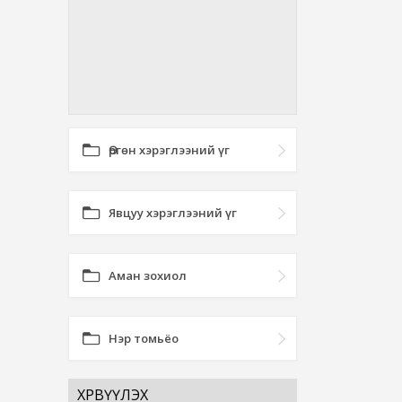
Өргөн хэрэглээний үг
Явцуу хэрэглээний үг
Аман зохиол
Нэр томьёо
ХӨРВҮҮЛЭХ