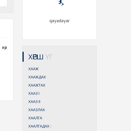
qaγadaγar
 эр
ХӨРШ
ҮГ
ХААЖ
ХААЖДАХ
ХААЖТАХ
ХААЗ
I
ХААЗ
II
ХААЗЛАХ
ХААЛГА
ХААЛГАДАХ
: