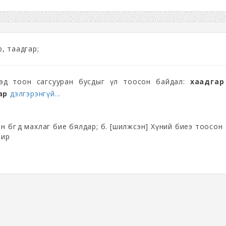
р, таадгар;
хэд тоон сагсууран бусдыг үл тоосон байдал:
хаадгар
ар
дэлгэрэнгүй...
н бөгөөд махлаг бие бялдар; б. [шилжсэн] Хүний биеэ тоосон
вир