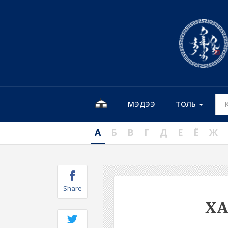
МЭДЭЭ
ТОЛЬ
А
Б
В
Г
Д
Е
Ё
Ж
Share
Х