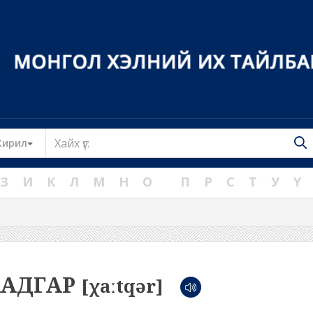
Toggle Dropdown
Кирил
З
И
К
Л
М
Н
О
П
Р
С
Т
У
Ү
ААДГАР
[χaːtqər]