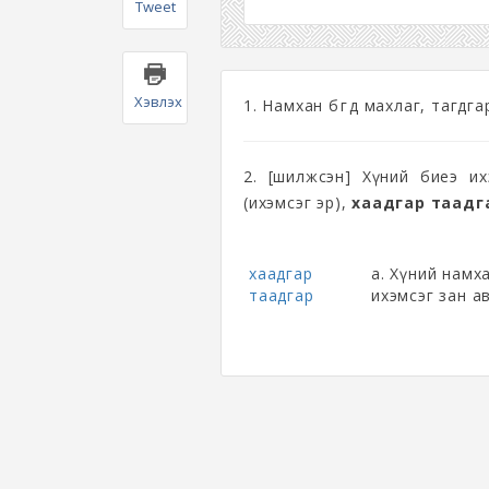
Tweet
Хэвлэх
1. Намхан бөгөөд махлаг, тагдга
2. [шилжсэн] Хүний биеэ и
(ихэмсэг эр),
хаадгар таадг
хаадгар
а. Хүний намха
таадгар
ихэмсэг зан а