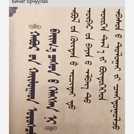
бичиг орчуулах