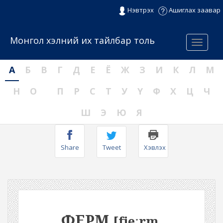
Нэвтрэх
Ашиглах заавар
Монгол хэлний их тайлбар толь
Menu
А
Б
В
Г
Д
Е
Ё
Ж
З
И
К
Л
М
Н
О
П
Р
С
Т
У
Ү
Ф
Х
Ц
Ч
Ш
Э
Ю
Я
Share
Tweet
Хэвлэх
ФЕРМ
[fjeːrm,