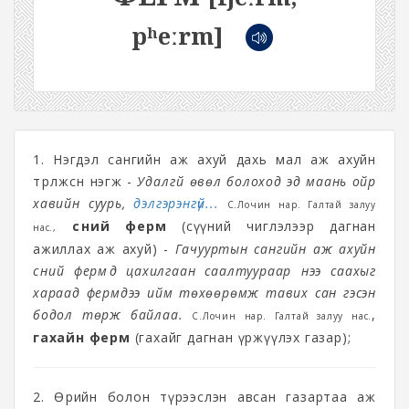
pʰeːrm]
1. Нэгдэл сангийн аж ахуй дахь мал аж ахуйн
төрөлжсөн нэгж -
Удалгүй өвөл болоход эд маань ойр
хавийн суурь,
дэлгэрэнгүй...
С.Лочин нар. Галтай залуу
сүүний ферм
(сүүний чиглэлээр дагнан
нас.,
ажиллах аж ахуй) -
Гачууртын сангийн аж ахуйн
сүүний фермүүд цахилгаан саалтуураар үнээ саахыг
хараад фермдээ ийм төхөөрөмж тавих сан гэсэн
бодол төрж байлаа.
,
С.Лочин нар. Галтай залуу нас.
гахайн ферм
(гахайг дагнан үржүүлэх газар);
2. Өөрийн болон түрээслэн авсан газартаа аж