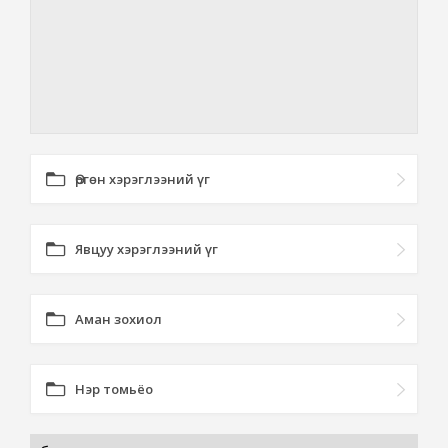
Өргөн хэрэглээний үг
Явцуу хэрэглээний үг
Аман зохиол
Нэр томьёо