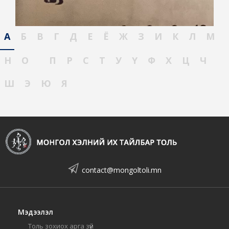
А
Б
В
Г
Д
Е
Ё
Ж
З
И
К
Л
М
Н
О
П
Р
С
Т
У
Ү
Ф
Х
Ц
Ч
Ш
Э
Ю
Я
contact@mongoltoli.mn
Мэдээлэл
Толь зохиох арга зүй