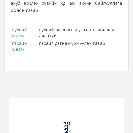
ахуй эрхлэх хувийн хөдөө аж ахуйн байгууллага
болон газар.
сүүний
сүүний чиглэлээр дагнан ажиллах
ферм
аж ахуй
гахайн
гахайг дагнан үржүүлэх газар
ферм
ᠹᠧᠷᠮ