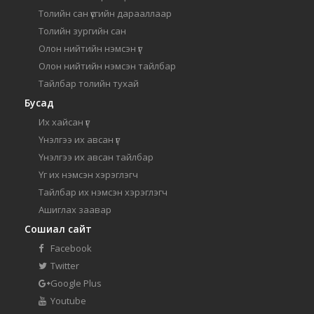
Толийн сан үсгийн дарааллаар
Толийн зургийн сан
Олон нийтийн нэмсэн үг
Олон нийтийн нэмсэн тайлбар
Тайлбар толийн тухай
Бусад
Их хайсан үг
Үнэлгээ их авсан үг
Үнэлгээ их авсан тайлбар
Үг их нэмсэн хэрэглэгч
Тайлбар их нэмсэн хэрэглэгч
Ашиглах заавар
Сошиал сайт
Facebook
Twitter
Google Plus
Youtube