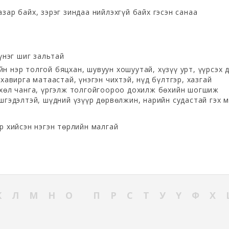
зар байх, зэрэг зиндаа нийлэхгүй байх гэсэн санаа
 үнэг шиг зальтай
 нэр толгой бяцхан, шувуун хошуутай, хүзүү урт, үүрсэх 
 хавирга матаастай, үнэгэн чихтэй, нүд бүлтгэр, хазгай
 хөл чанга, үргэлж толгойгоороо дохилж бөхийн шогшиж
шгэдэлтэй, шүдний үзүүр дөрвөлжин, нарийн судастай гэх 
р хийсэн нэгэн төрлийн малгай
К
Л
М
Н
О
П
Р
С
Т
У
Ү
Ф
Х