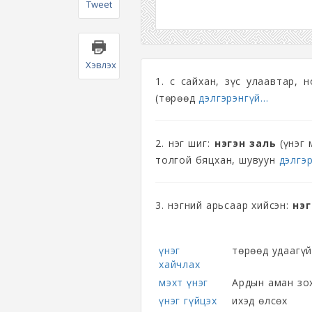
Tweet
Хэвлэх
1. Үс сайхан, зүс улаавтар,
(төрөөд
дэлгэрэнгүй...
2. Үнэг шиг:
үнэгэн заль
(үнэг 
толгой бяцхан, шувуун
дэлгэр
3. Үнэгний арьсаар хийсэн:
үнэ
үнэг
төрөөд удаагүй
хайчлах
мэхт үнэг
Ардын аман зох
үнэг гүйцэх
ихэд өлсөх