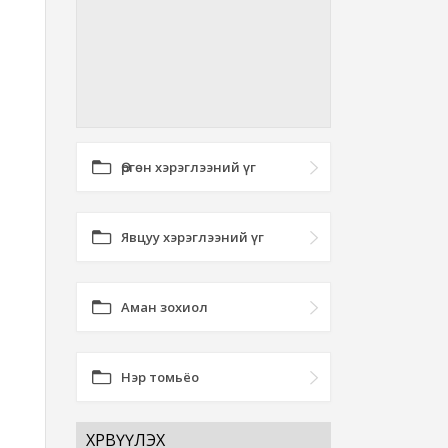
Өргөн хэрэглээний үг
Явцуу хэрэглээний үг
Аман зохиол
Нэр томьёо
ХӨРВҮҮЛЭХ