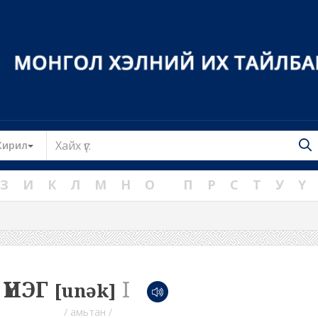
Toggle Dropdown
Кирил
З
И
К
Л
М
Н
О
П
Р
С
Т
У
Ү
ҮНЭГ
I
[unək]
/ амьтан /