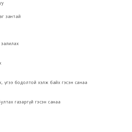
уу
аг зантай
, залилах
х
х, үгээ бодолтой хэлж байх гэсэн санаа
бултах газаргүй гэсэн санаа