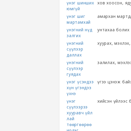
үнэг шинших
хов хоосон, яд
юмгүй
үнэг шиг
амархан мартд
мартамхай
үнэгний нүд
унтахаа болих
залгих
үнэгний
хуурах, мэхлэх
сүүлээр
даллах
үнэгний
залилах, мэхлэ
сүүлээр
гуядах
үнэг үсэндээ
үгээ цэнэж бай
хүн үгэндээ
үхнэ
үнэг
хийсэн үйлээс 
сүүлээрээ
хууравч үйл
лай
төөргөөрөө
ирдэг