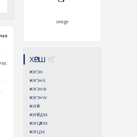
ünege
лах
ХӨРШ
ҮГ
эр;
ҮНЭГЭН
ҮНЭГЭН
II
ҮНЭГЭН
III
.
ҮНЭГЭН
IV
ҮНЭГҮЙ
ҮНЭГҮЙДЭХ
ҮНЭГЦҮҮЛЭХ
ҮНЭГЦЭХ