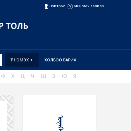
Нэвтрэх
Ашиглах заавар
ҮГ НЭМЭХ +
ХОЛБОО БАРИХ
Ф
Х
Ц
Ч
Ш
Э
Ю
Я
ᠦᠨᠡᠭᠡ