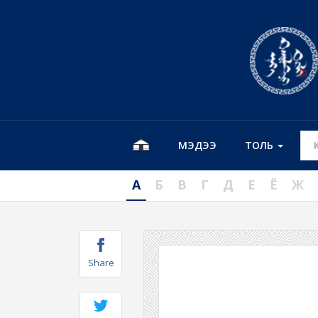
МЭДЭЭ
ТОЛЬ
А
Б
В
Г
Д
Е
Ё
Ж
Share