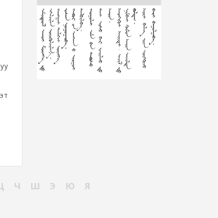
дуу
мэт
Ц
Ч
Ш
Э
Ю
Я