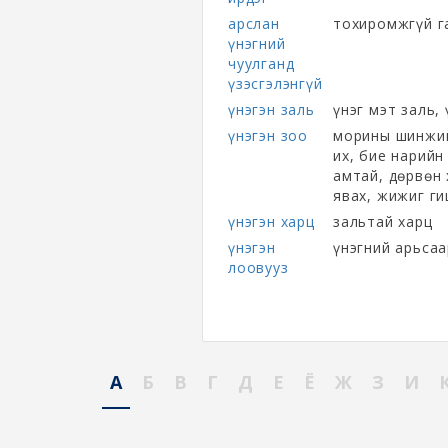
арслан
тохиромжгүй га
үнэгний
чуулганд
үзэсгэлэнгүй
үнэгэн заль
үнэг мэт заль,
үнэгэн зоо
морины шинжийн
их, бие нарийн
амтай, дөрвөн
явах, жижиг ги
үнэгэн харц
зальтай харц
үнэгэн
үнэгний арьсаа
лоовууз
А
Б
В
Г
Д
Е
Ё
Ж
З
И