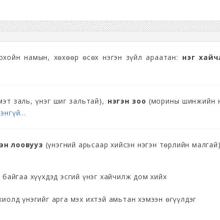
 нохойн намын, хөхөөр өсөх нэгэн зүйл араатан:
үнэг хайч
мэт заль, үнэг шиг зальтай),
үнэгэн зоо
(морины шинжийн н
энгүй...
гэн лоовууз
(үнэгний арьсаар хийсэн нэгэн төрлийн малгай)
 байгаа хүүхдэд эсгий үнэг хайчилж дом хийх
иолд үнэгийг арга мэх ихтэй амьтан хэмээн өгүүлдэг