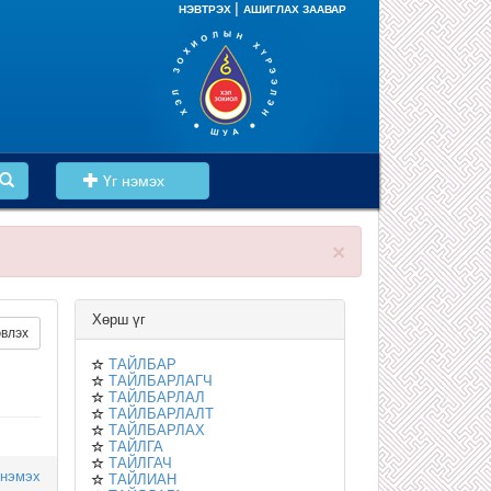
|
НЭВТРЭХ
АШИГЛАХ ЗААВАР
Үг нэмэх
×
Хөрш үг
влэх
ТАЙЛБАР
ТАЙЛБАРЛАГЧ
ТАЙЛБАРЛАЛ
ТАЙЛБАРЛАЛТ
ТАЙЛБАРЛАХ
ТАЙЛГА
ТАЙЛГАЧ
 нэмэх
ТАЙЛИАН