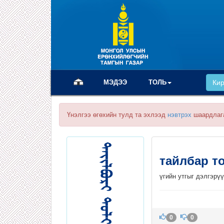
(current)
МЭДЭЭ
ТОЛЬ
Ки
Үнэлгээ өгөхийн тулд та эхлээд
нэвтрэх
шаардлаг
тайлбар т
үгийн утгыг дэлгэрү
0
0