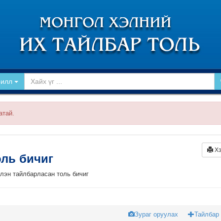
рилл
атай.
Хэ
оль бичиг
үлэн тайлбарласан толь бичиг
Зураг оруулах
Тайлбар