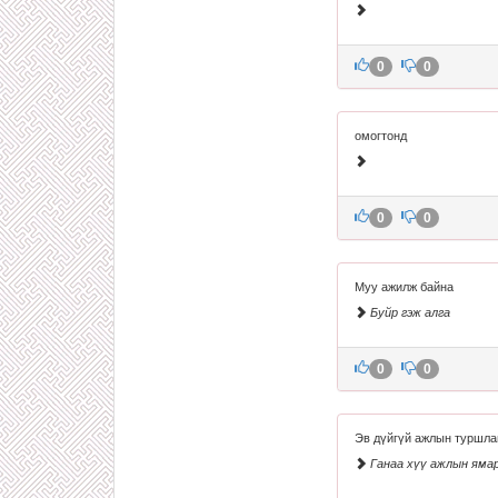
0
0
омогтонд
0
0
Муу ажилж байна
Буйр гэж алга
0
0
Эв дүйгүй ажлын туршла
Ганаа хүү ажлын ямар