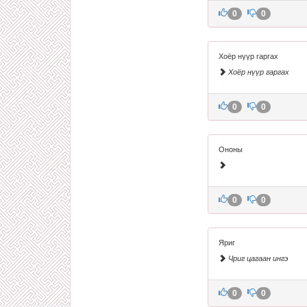
0
0
Хоёр нүүр гаргах
Хоёр нүүр гаргах
0
0
Ононы
0
0
Яриг
Чриг цагаан ингэ
0
0