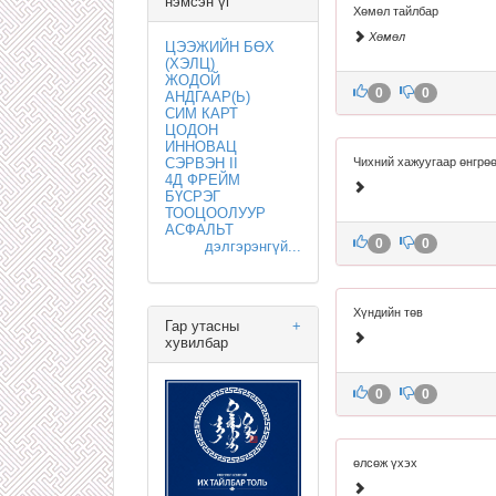
нэмсэн үг
Хөмөл тайлбар
Хөмөл
ЦЭЭЖИЙН БӨХ
(ХЭЛЦ)
ЖОДОЙ
0
0
АНДГААР(Ь)
СИМ КАРТ
ЦОДОН
ИННОВАЦ
СЭРВЭН II
Чихний хажуугаар өнгрө
4Д ФРЕЙМ
БҮСРЭГ
ТООЦООЛУУР
АСФАЛЬТ
0
0
дэлгэрэнгүй...
Хүндийн төв
Гар утасны
+
хувилбар
0
0
өлсөж үхэх