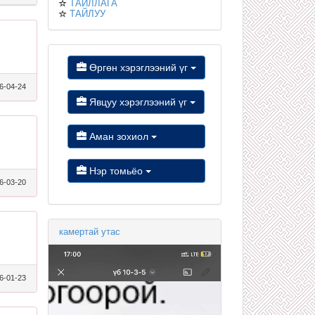
ТАЙЛЛАГА
ТАЙЛУУ
Өргөн хэрэглээний үг
6-04-24
Явцуу хэрэглээний үг
Аман зохиол
Нэр томьёо
6-03-20
камертай утас
6-01-23