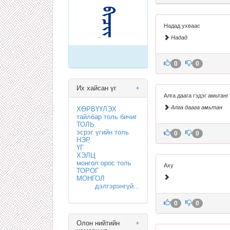
Надад ухваас
Надад
0
0
Их хайсан үг
+
Алга даага гэдэг амьтан
Алга даага амьтан
ХӨРВҮҮЛЭХ
тайлбар толь бичиг
ТОЛЬ
эсрэг үгийн толь
0
0
НЭР
ҮГ
ХЭЛЦ
монгол орос толь
Аху
ТОРОГ
МОНГОЛ
дэлгэрэнгүй...
0
0
Олон нийтийн
+