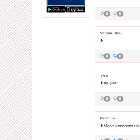
0
0
Малчин. Шавь
0
0
гулги
би гулги
0
0
Хоногших
Морин төвөргөөн зүр