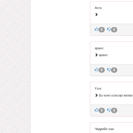
Асга
0
0
аранз
аранз
0
0
Үзэх
Би кино үзэхээр явлаа
0
0
Чөдрийн хаа