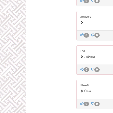
0
0
жомбого
0
0
Гол
Тайлбар
0
0
Шмм8
Ёгсш
0
0