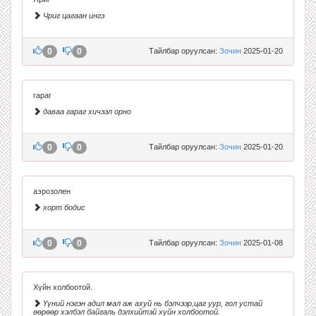
Чриг цагаан ингэ
0
0
Тайлбар оруулсан:
Зочин
2025-01-20
гараг
даваа гараг хичээл орно
0
0
Тайлбар оруулсан:
Зочин
2025-01-20
аэрозолен
хорт бодис
0
0
Тайлбар оруулсан:
Зочин
2025-01-08
Хүйн холбоотой.
Үүний нэгэн адил мал аж ахуй нь бэлчээр,цаг уур, гол устай
өөрөөр хэлбэл байгаль дэлхийтэй хүйн холбоотой.