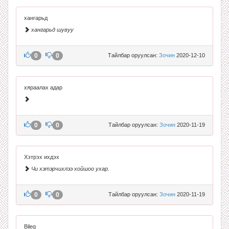
хангарьд
хангарьд шувуу
0
0
Тайлбар оруулсан:
Зочин
2020-12-10
хяраалах адар
0
0
Тайлбар оруулсан:
Зочин
2020-11-19
Хэтрэх ихдэх
Чи хэтэрчихлээ хойшоо ухар.
0
0
Тайлбар оруулсан:
Зочин
2020-11-19
Bileg