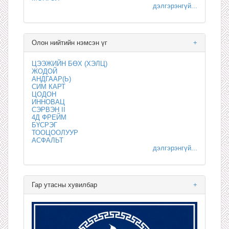
дэлгэрэнгүй...
Олон нийтийн нэмсэн үг
+
ЦЭЭЖИЙН БӨХ (ХЭЛЦ)
ЖОДОЙ
АНДГААР(Ь)
СИМ КАРТ
ЦОДОН
ИННОВАЦ
СЭРВЭН II
4Д ФРЕЙМ
БҮСРЭГ
ТООЦООЛУУР
АСФАЛЬТ
дэлгэрэнгүй...
Гар утасны хувилбар
+