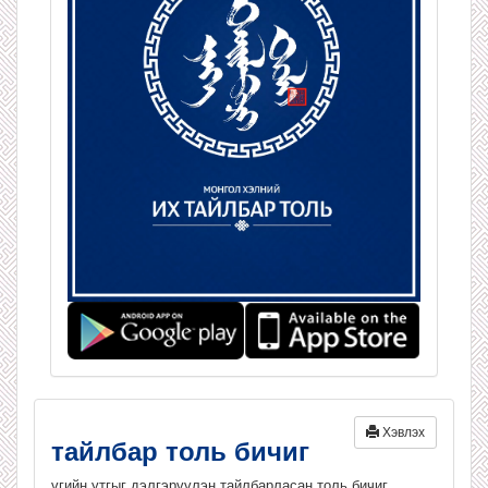
Хэвлэх
тайлбар толь бичиг
үгийн утгыг дэлгэрүүлэн тайлбарласан толь бичиг