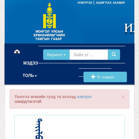
|
НЭВТРЭХ
АШИГЛАХ ЗААВАР
(current)
Кирилл
МЭДЭЭ
ТОЛЬ
Үг нэмэх
×
Үнэлгээ өгөхийн тулд та эхлээд
нэвтрэх
шаардлагатай.