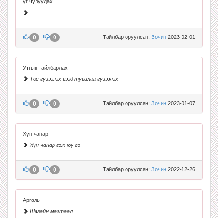
үг чулуудах
0
0
Тайлбар оруулсан:
Зочин
2023-02-01
Утгын тайлбарлах
Тос гүзээлэх гээд тугалаа гүзээлэх
0
0
Тайлбар оруулсан:
Зочин
2023-01-07
Хүн чанар
Хүн чанар гэж юү вэ
0
0
Тайлбар оруулсан:
Зочин
2022-12-26
Аргаль
Шагайн магтаал