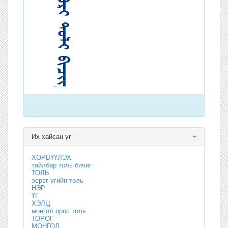
Их хайсан үг
+
ХӨРВҮҮЛЭХ
тайлбар толь бичиг
ТОЛЬ
эсрэг үгийн толь
НЭР
ҮГ
ХЭЛЦ
монгол орос толь
ТОРОГ
МОНГОЛ