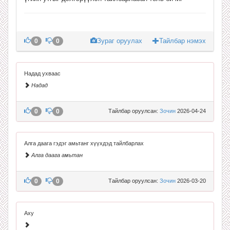
Зураг оруулах
Тайлбар нэмэх
0
0
Надад ухваас
Надад
0
0
Тайлбар оруулсан:
Зочин
2026-04-24
Алга даага гэдэг амьтанг хүүхдэд тайлбарлах
Алга даага амьтан
0
0
Тайлбар оруулсан:
Зочин
2026-03-20
Аху