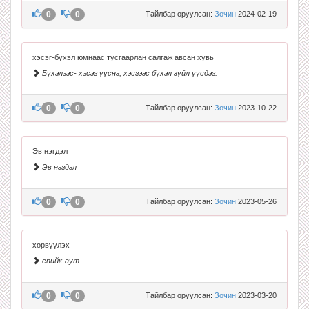
0
0
Тайлбар оруулсан:
Зочин
2024-02-19
хэсэг-бүхэл юмнаас тусгаарлан салгаж авсан хувь
Бүхэлээс- хэсэг үүснэ, хэсгээс бүхэл зүйл үүсдэг.
0
0
Тайлбар оруулсан:
Зочин
2023-10-22
Эв нэгдэл
Эв нэгдэл
0
0
Тайлбар оруулсан:
Зочин
2023-05-26
хөрвүүлэх
спийк-аут
0
0
Тайлбар оруулсан:
Зочин
2023-03-20