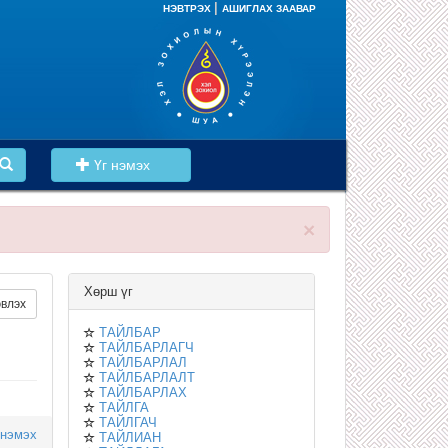
|
НЭВТРЭХ
АШИГЛАХ ЗААВАР
Үг нэмэх
×
Хөрш үг
влэх
ТАЙЛБАР
ТАЙЛБАРЛАГЧ
ТАЙЛБАРЛАЛ
ТАЙЛБАРЛАЛТ
ТАЙЛБАРЛАХ
ТАЙЛГА
ТАЙЛГАЧ
 нэмэх
ТАЙЛИАН