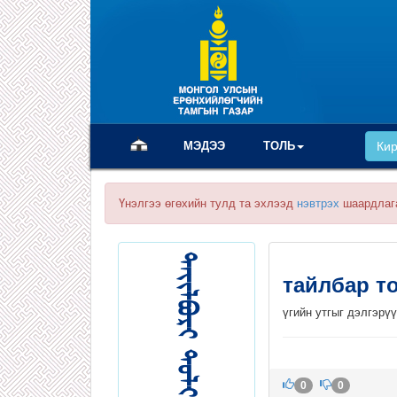
(current)
МЭДЭЭ
ТОЛЬ
Ки
Үнэлгээ өгөхийн тулд та эхлээд
нэвтрэх
шаардлаг
тайлбар т
үгийн утгыг дэлгэрү
0
0