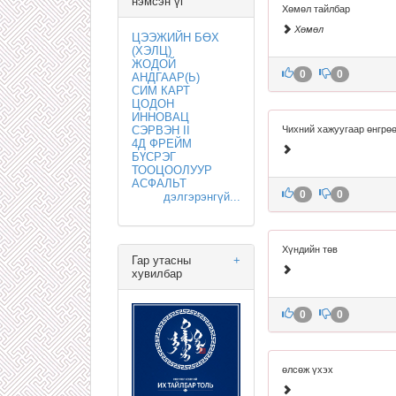
нэмсэн үг
Хөмөл тайлбар
Хөмөл
ЦЭЭЖИЙН БӨХ
(ХЭЛЦ)
ЖОДОЙ
0
0
АНДГААР(Ь)
СИМ КАРТ
ЦОДОН
ИННОВАЦ
СЭРВЭН II
Чихний хажуугаар өнгрө
4Д ФРЕЙМ
БҮСРЭГ
ТООЦООЛУУР
АСФАЛЬТ
0
0
дэлгэрэнгүй...
Хүндийн төв
Гар утасны
+
хувилбар
0
0
өлсөж үхэх