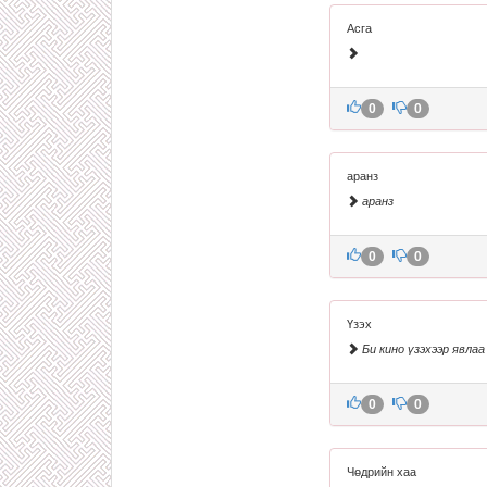
Асга
0
0
аранз
аранз
0
0
Үзэх
Би кино үзэхээр явлаа
0
0
Чөдрийн хаа