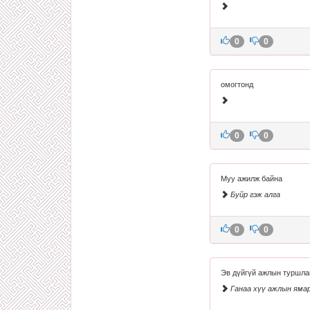
0
0
омогтонд
0
0
Муу ажилж байна
Буйр гэж алга
0
0
Эв дүйгүй ажлын туршла
Ганаа хүү ажлын ямар