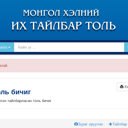
рилл
атай.
Хэ
оль бичиг
үлэн тайлбарласан толь бичиг
Зураг оруулах
Тайлбар