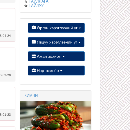
ТАЙЛЛАГА
ТАЙЛУУ
Өргөн хэрэглээний үг
6-04-24
Явцуу хэрэглээний үг
Аман зохиол
Нэр томьёо
6-03-20
КИМЧИ
6-01-23