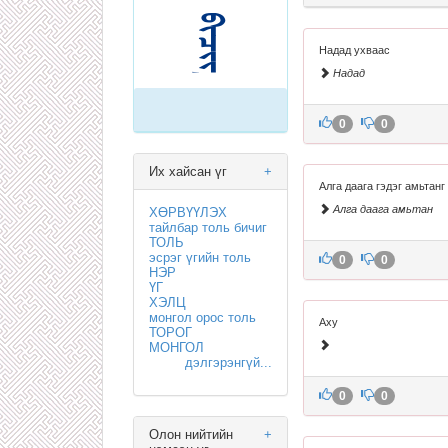
Надад ухваас
Надад
0
0
Их хайсан үг
+
Алга даага гэдэг амьтан
Алга даага амьтан
ХӨРВҮҮЛЭХ
тайлбар толь бичиг
ТОЛЬ
эсрэг үгийн толь
0
0
НЭР
ҮГ
ХЭЛЦ
монгол орос толь
Аху
ТОРОГ
МОНГОЛ
дэлгэрэнгүй...
0
0
Олон нийтийн
+