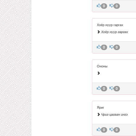
0
0
Хоёр нүүр гаргах
Хоёр нүүр гаргах
0
0
Ононы
0
0
Яриг
Чриг цагаан ингэ
0
0