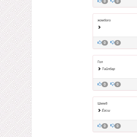
0
0
жомбого
0
0
Гол
Тайлбар
0
0
Шмм8
Ёгсш
0
0