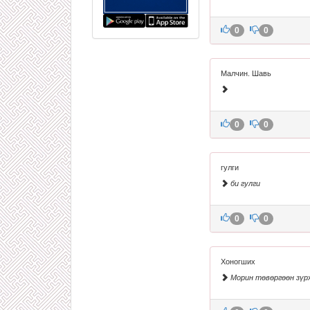
0
0
Малчин. Шавь
0
0
гулги
би гулги
0
0
Хоногших
Морин төвөргөөн зүр