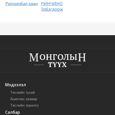
Ринчинбал хаан
РИНЧИНО
Элбэгдорж
Мэдээлэл
Төслийн тухай
Ашиглах заавар
Төслийн зорилго
Салбар