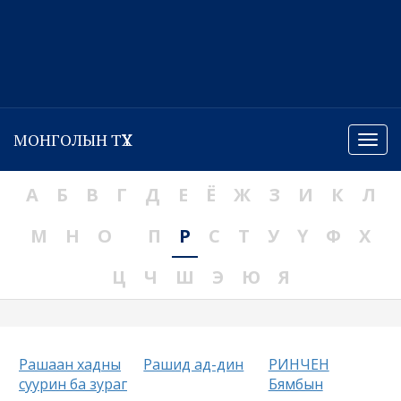
МОНГОЛЫН ТҮҮХ
Menu
А
Б
В
Г
Д
Е
Ё
Ж
З
И
К
Л
М
Н
О
П
Р
С
Т
У
Ү
Ф
Х
Ц
Ч
Ш
Э
Ю
Я
Рашаан хадны
Рашид ад-дин
РИНЧЕН
суурин ба зураг
Бямбын