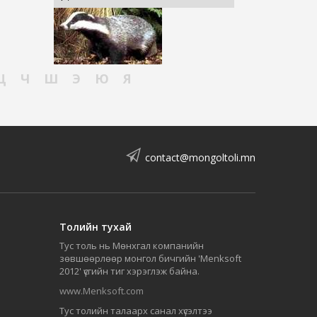
Ц
Ч
Ш
Э
Ю
Я
contact@mongoltoli.mn
Толийн тухай
Тус толь нь Мөнхгал компанийн
зөвшөөрлөөр монгол бичгийн 'Menksoft
2012' үсгийн тиг хэрэглэж байна.
www.Menksoft.com
Тус толийн талаарх санал хүсэлтээ