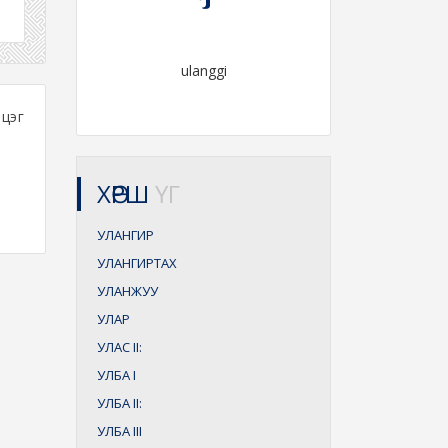
ulanggi
цэг
ХӨРШ
ҮГ
УЛАНГИР
УЛАНГИРТАХ
УЛАНЖУУ
УЛАР
УЛАС
II:
УЛБА
I
УЛБА
II:
УЛБА
III