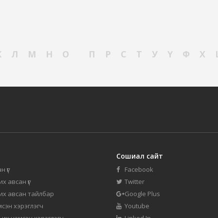
К
Л
М
Н
О
П
Р
С
Т
У
Ү
Ф
Х
Сошиал сайт
н үг
Facebook
их авсан үг
Twitter
 их авсан тайлбар
Google Plus
мсэн хэрэглэгч
Youtube