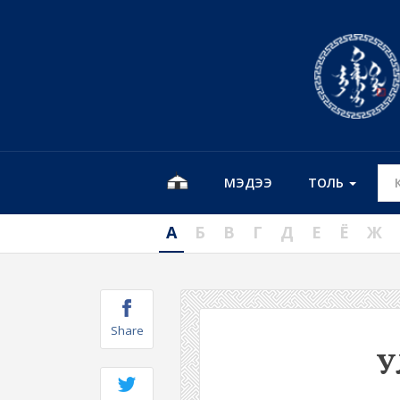
МЭДЭЭ
ТОЛЬ
А
Б
В
Г
Д
Е
Ё
Ж
Share
У