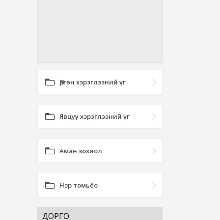
Өргөн хэрэглээний үг
Явцуу хэрэглээний үг
Аман зохиол
Нэр томьёо
ДОРГО