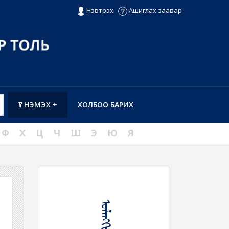
Нэвтрэх
Ашиглах заавар
ҮГ НЭМЭХ +
ХОЛБОО БАРИХ
Ф
Х
Ц
Ч
Ш
Э
Ю
Я
ᠤᠯᠠᠩᠭᠢ