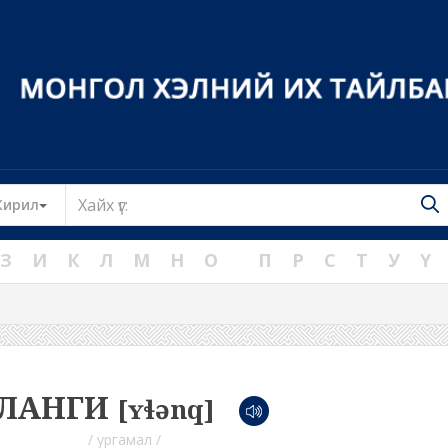
Toggle Dropdown
Кирил
З
И
К
Л
М
Н
О
П
Р
С
Т
У
Ү
ЛАНГИ
[ʏɬənq]
/ ургамал /