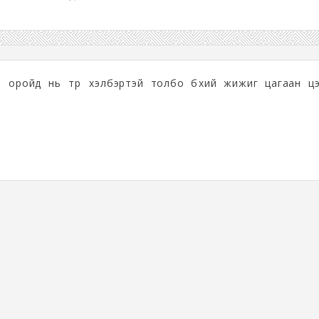
 оройд нь түрүү хэлбэртэй толбо бүхий жижиг цагаан цэ