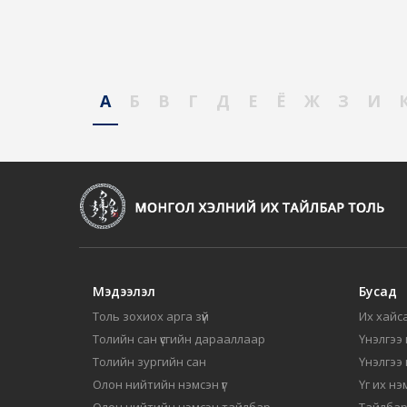
А
Б
В
Г
Д
Е
Ё
Ж
З
И
Мэдээлэл
Бусад
Толь зохиох арга зүй
Их хайса
Толийн сан үсгийн дарааллаар
Үнэлгээ 
Толийн зургийн сан
Үнэлгээ
Олон нийтийн нэмсэн үг
Үг их нэ