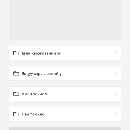
Өргөн хэрэглээний үг
Явцуу хэрэглээний үг
Аман зохиол
Нэр томьёо