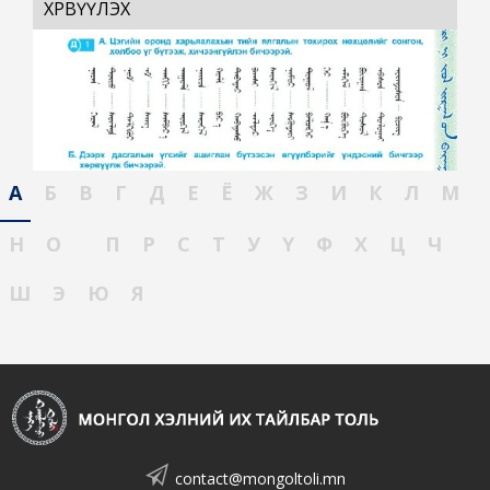
ХӨРВҮҮЛЭХ
А
Б
В
Г
Д
Е
Ё
Ж
З
И
К
Л
М
Н
О
П
Р
С
Т
У
Ү
Ф
Х
Ц
Ч
Ш
Э
Ю
Я
contact@mongoltoli.mn