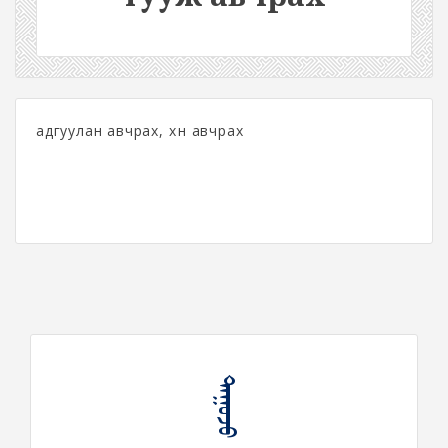
адгуулан авчрах, хөөн авчрах