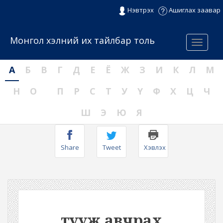
Нэвтрэх
Ашиглах заавар
Монгол хэлний их тайлбар толь
Menu
А
Б
В
Г
Д
Е
Ё
Ж
З
И
К
Л
М
Н
О
П
Р
С
Т
У
Ү
Ф
Х
Ц
Ч
Ш
Э
Ю
Я
Share
Tweet
Хэвлэх
тууж авчрах