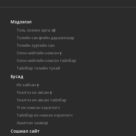
Мэдээлэл
Толь зохиох арга зүй
Толийн сан үсгийн дарааллаар
Толийн зургийн сан
Олон нийтийн нэмсэн үг
Олон нийтийн нэмсэн тайлбар
Тайлбар толийн тухай
Бусад
Их хайсан үг
Үнэлгээ их авсан үг
Үнэлгээ их авсан тайлбар
Үг их нэмсэн хэрэглэгч
Тайлбар их нэмсэн хэрэглэгч
Ашиглах заавар
Сошиал сайт