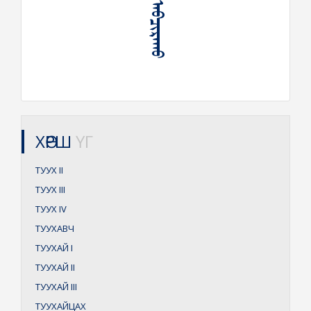
ᠲᠠᠭᠤᠵᠤ ᠠᠪᠴᠢᠷᠠᠬᠤ
ХӨРШ
ҮГ
ТУУХ
II
ТУУХ
III
ТУУХ
IV
ТУУХАВЧ
ТУУХАЙ
I
ТУУХАЙ
II
ТУУХАЙ
III
ТУУХАЙЦАХ