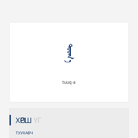
ᠲᠤᠤᠬ᠎ᠠ
tuuq-a
ХӨРШ
ҮГ
ТУУХАВЧ