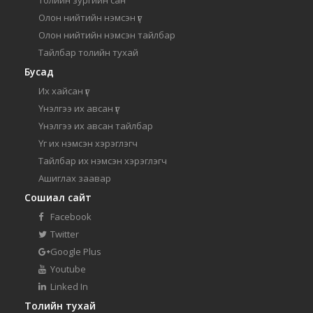
Олон нийтийн нэмсэн үг
Олон нийтийн нэмсэн тайлбар
Тайлбар толийн тухай
Бусад
Их хайсан үг
Үнэлгээ их авсан үг
Үнэлгээ их авсан тайлбар
Үг их нэмсэн хэрэглэгч
Тайлбар их нэмсэн хэрэглэгч
Ашиглах заавар
Сошиал сайт
Facebook
Twitter
Google Plus
Youtube
Linked In
Толийн тухай