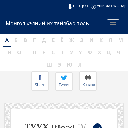
Нэвтрэх
Ашиглах заавар
Монгол хэлний их тайлбар толь
Menu
А
Б
В
Г
Д
Е
Ё
Ж
З
И
К
Л
М
Н
О
П
Р
С
Т
У
Ү
Ф
Х
Ц
Ч
Ш
Э
Ю
Я
Share
Tweet
Хэвлэх
ТУУХ
IV
[tʰoːχ]