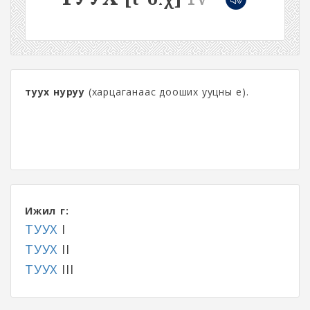
туух нуруу
(харцаганаас дооших ууцны үе).
Ижил үг:
ТУУХ
I
ТУУХ
II
ТУУХ
III