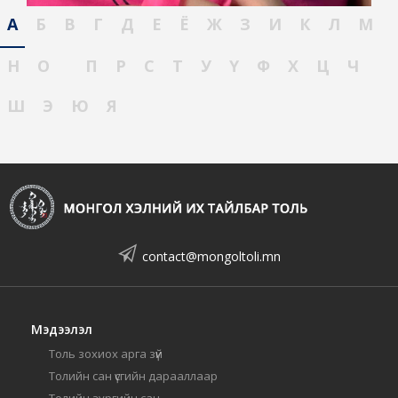
А
Б
В
Г
Д
Е
Ё
Ж
З
И
К
Л
М
Н
О
П
Р
С
Т
У
Ү
Ф
Х
Ц
Ч
Ш
Э
Ю
Я
contact@mongoltoli.mn
Мэдээлэл
Толь зохиох арга зүй
Толийн сан үсгийн дарааллаар
Толийн зургийн сан