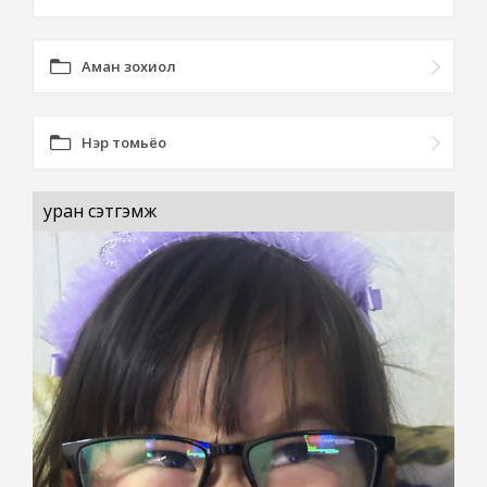
Аман зохиол
Нэр томьёо
уран сэтгэмж