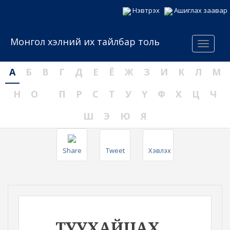
Нэвтрэх
Ашиглах заавар
Монгол хэлний их тайлбар толь
Menu
А
Б
В
Г
Д
Е
Ё
Ж
З
И
К
Л
М
Н
О
П
Р
С
Т
У
Ү
Ф
Х
Ц
Ч
Ш
Э
Ю
Я
Share
Tweet
Хэвлэх
ТУУХАЙЦАХ