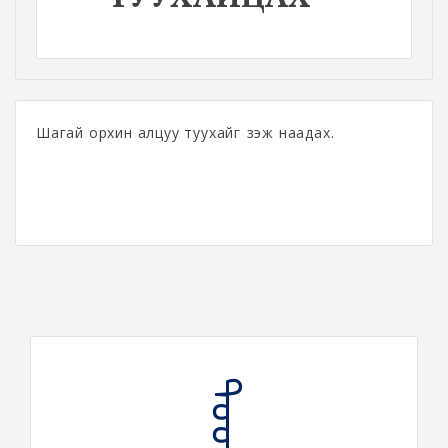
Шагай орхин алцуу туухайг үзэж наадах.