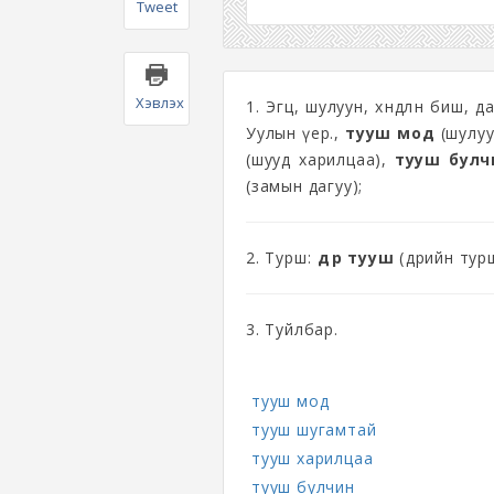
Tweet
Хэвлэх
1. Эгц, шулуун, хөндлөн биш, д
Уулын үер.,
тууш мод
(шулуу
(шууд харилцаа),
тууш булч
(замын дагуу);
2. Турш:
өдөр тууш
(өдрийн тур
3. Туйлбар.
тууш мод
тууш шугамтай
тууш харилцаа
тууш булчин