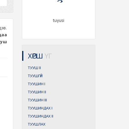
tuγusi
дэв.
цаа
ууш
ХӨРШ
ҮГ
ТУУШ
II
ТУУШГҮЙ
ТУУШИН
I
ТУУШИН
II
ТУУШИН
III
ТУУШИНДАХ
I
ТУУШИНДАХ
II
ТУУШЛАХ