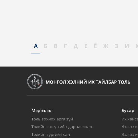
А
Б
В
Г
Д
Е
Ё
Ж
З
И
Мэдээлэл
Бусад
Толь зохиох арга зүй
Их хайса
Толийн сан үсгийн дарааллаар
Үнэлгээ 
Толийн зургийн сан
Үнэлгээ 