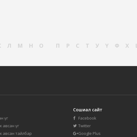
К
Л
М
Н
О
П
Р
С
Т
У
Ү
Ф
Х
Сошиал сайт
н үг
Facebook
их авсан үг
Twitter
их авсан тайлбар
Google Plus