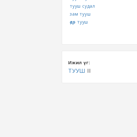
тууш судал
зам тууш
өдөр тууш
Ижил үг:
ТУУШ
II