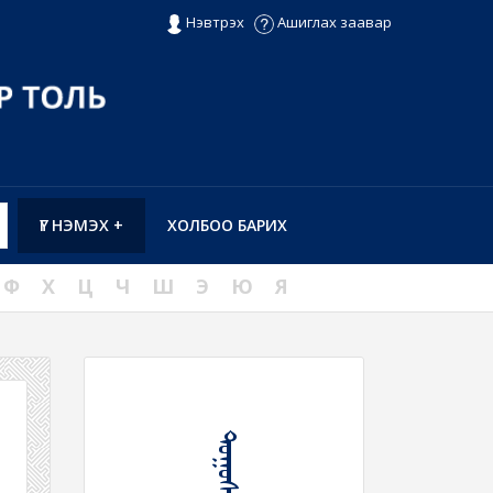
Нэвтрэх
Ашиглах заавар
ҮГ НЭМЭХ +
ХОЛБОО БАРИХ
Ф
Х
Ц
Ч
Ш
Э
Ю
Я
ᠲᠤᠭᠤᠰᠢ