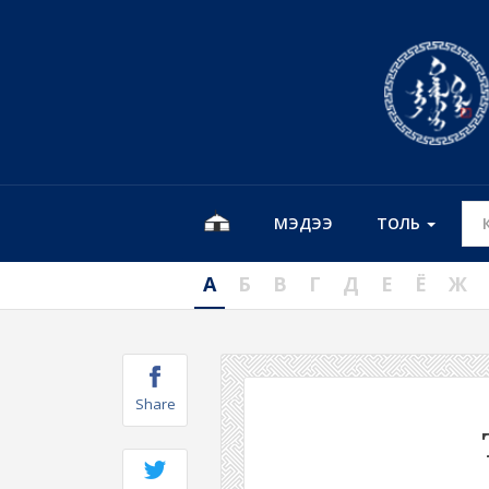
МЭДЭЭ
ТОЛЬ
А
Б
В
Г
Д
Е
Ё
Ж
Share