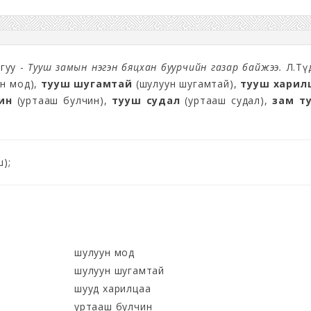
агуу -
Тууш замын нэгэн бяцхан буурчийн газар байжээ.
Л.Тү
н мод),
тууш шугамтай
(шулуун шугамтай),
тууш харил
ин
(уртааш булчин),
тууш судал
(уртааш судал),
зам т
ш);
шулуун мод
шулуун шугамтай
шууд харилцаа
уртааш булчин