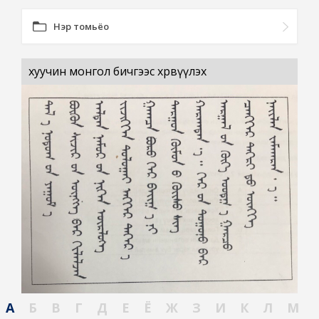
Нэр томьёо
хуучин монгол бичгээс хөрвүүлэх
А
Б
В
Г
Д
Е
Ё
Ж
З
И
К
Л
М