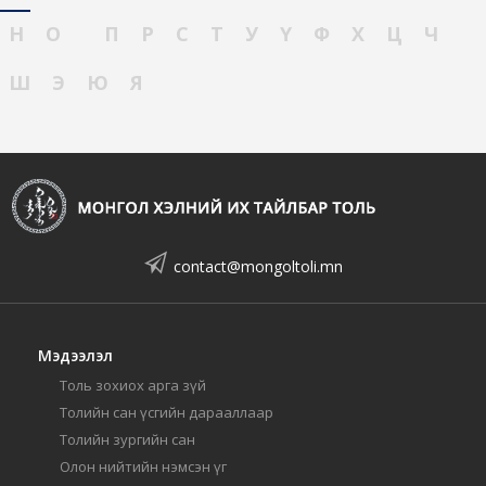
Н
О
П
Р
С
Т
У
Ү
Ф
Х
Ц
Ч
Ш
Э
Ю
Я
contact@mongoltoli.mn
Мэдээлэл
Толь зохиох арга зүй
Толийн сан үсгийн дарааллаар
Толийн зургийн сан
Олон нийтийн нэмсэн үг