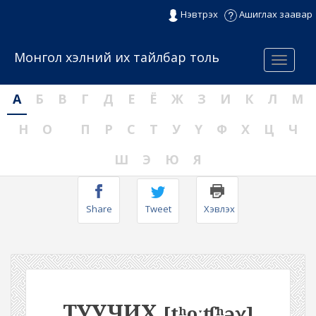
Нэвтрэх
Ашиглах заавар
Монгол хэлний их тайлбар толь
Menu
А
Б
В
Г
Д
Е
Ё
Ж
З
И
К
Л
М
Н
О
П
Р
С
Т
У
Ү
Ф
Х
Ц
Ч
Ш
Э
Ю
Я
Share
Tweet
Хэвлэх
ТУУЧИХ
[tʰoːʧʰəχ]