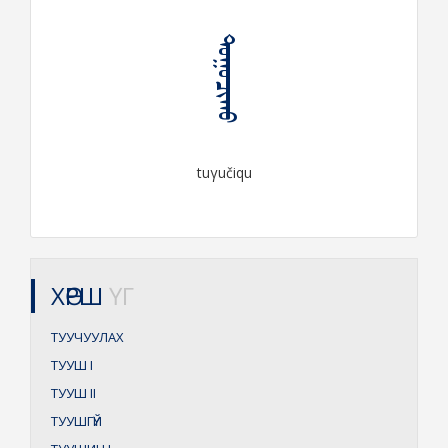
ᠲᠤᠭᠤᠴᠢᠬᠤ
tuγučiqu
ХӨРШ
ҮГ
ТУУЧУУЛАХ
ТУУШ
I
ТУУШ
II
ТУУШГҮЙ