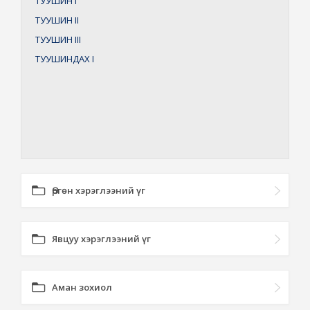
ТУУШИН
I
ТУУШИН
II
ТУУШИН
III
ТУУШИНДАХ
I
Өргөн хэрэглээний үг
Явцуу хэрэглээний үг
Аман зохиол