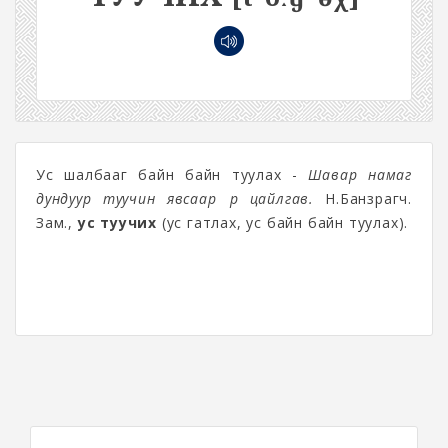
Ус шалбааг байн байн туулах -
Шавар намаг
дундуур туучин явсаар үүр цайлгав.
Н.Банзрагч.
Зам.,
ус туучих
(ус гатлах, ус байн байн туулах).