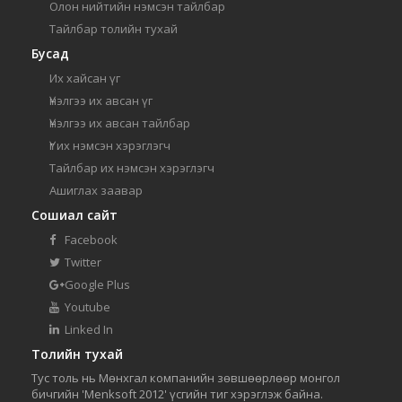
Олон нийтийн нэмсэн тайлбар
Тайлбар толийн тухай
Бусад
Их хайсан үг
Үнэлгээ их авсан үг
Үнэлгээ их авсан тайлбар
Үг их нэмсэн хэрэглэгч
Тайлбар их нэмсэн хэрэглэгч
Ашиглах заавар
Сошиал сайт
Facebook
Twitter
Google Plus
Youtube
Linked In
Толийн тухай
Тус толь нь Мөнхгал компанийн зөвшөөрлөөр монгол
бичгийн 'Menksoft 2012' үсгийн тиг хэрэглэж байна.