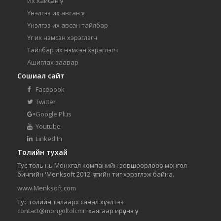
Их хайсан үг
Үнэлгээ их авсан үг
Үнэлгээ их авсан тайлбар
Үг их нэмсэн хэрэглэгч
Тайлбар их нэмсэн хэрэглэгч
Ашиглах заавар
Сошиал сайт
Facebook
Twitter
Google Plus
Youtube
Linked In
Толийн тухай
Тус толь нь Мөнхгал компанийн зөвшөөрлөөр монгол
бичгийн 'Menksoft 2012' үсгийн тиг хэрэглэж байна.
www.Menksoft.com
Тус толийн талаарх санал хүсэлтээ
contact@mongoltoli.mn
хаягаар ирүүлнэ үү.