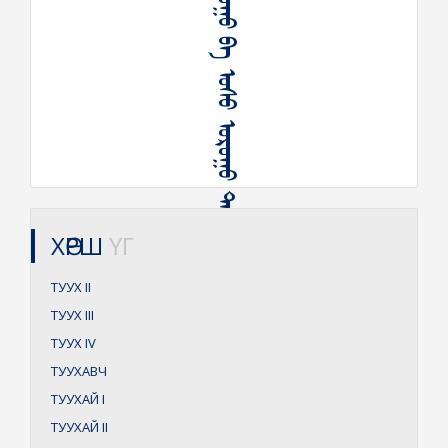
ᠠᠳᠤᠭᠤ ᠪᠠ ᠤᠰᠤ ᠤᠷᠤᠭᠤ ᠲᠠᠭᠤᠬᠤ
ХӨРШ
ҮГ
ТУУХ
II
ТУУХ
III
ТУУХ
IV
ТУУХАВЧ
ТУУХАЙ
I
ТУУХАЙ
II