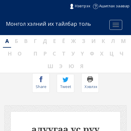
Нэвтрэх
Ашиглах заавар
Монгол хэлний их тайлбар толь
Menu
А
Б
В
Г
Д
Е
Ё
Ж
З
И
К
Л
М
Н
О
П
Р
С
Т
У
Ү
Ф
Х
Ц
Ч
Ш
Э
Ю
Я
Share
Tweet
Хэвлэх
адуугаа ус руу