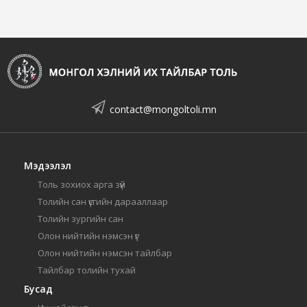
contact@mongoltoli.mn
Мэдээлэл
Толь зохиох арга зүй
Толийн сан үсгийн дарааллаар
Толийн зургийн сан
Олон нийтийн нэмсэн үг
Олон нийтийн нэмсэн тайлбар
Тайлбар толийн тухай
Бусад