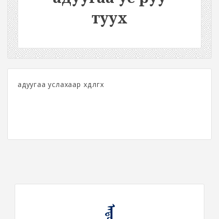
туух
адуугаа услахаар хөдөлгөх