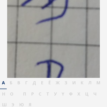
А
Б
В
Г
Д
Е
Ё
Ж
З
И
К
Л
М
Н
О
П
Р
С
Т
У
Ү
Ф
Х
Ц
Ч
Ш
Э
Ю
Я