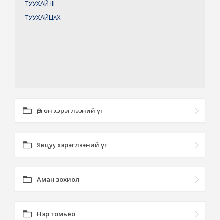
ТУУХАЙ
III
ТУУХАЙЦАХ
Өргөн хэрэглээний үг
Явцуу хэрэглээний үг
Аман зохиол
Нэр томьёо