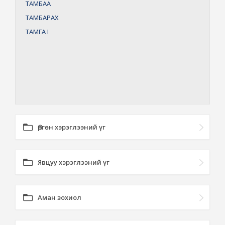
ТАМБАА
ТАМБАРАХ
ТАМГА
I
Өргөн хэрэглээний үг
Явцуу хэрэглээний үг
Аман зохиол