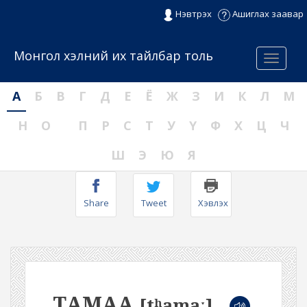
Нэвтрэх
Ашиглах заавар
Монгол хэлний их тайлбар толь
Menu
А
Б
В
Г
Д
Е
Ё
Ж
З
И
К
Л
М
Н
О
П
Р
С
Т
У
Ү
Ф
Х
Ц
Ч
Ш
Э
Ю
Я
Share
Tweet
Хэвлэх
ТАМАА
[tʰamaː]