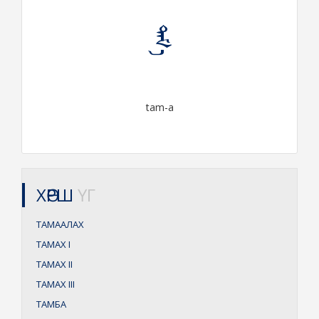
ᠲᠠᠮ᠎ᠠ
tam-a
ХӨРШ
ҮГ
ТАМААЛАХ
ТАМАХ
I
ТАМАХ
II
ТАМАХ
III
ТАМБА