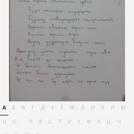
А
Б
В
Г
Д
Е
Ё
Ж
З
И
К
Л
М
Н
О
П
Р
С
Т
У
Ү
Ф
Х
Ц
Ч