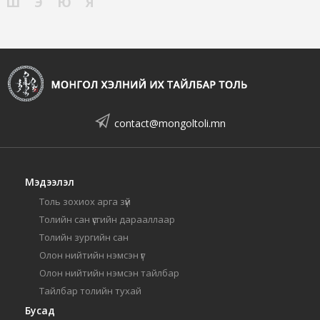
Ш
Э
Ю
Я
contact@mongoltoli.mn
Мэдээлэл
Толь зохиох арга зүй
Толийн сан үсгийн дарааллаар
Толийн зургийн сан
Олон нийтийн нэмсэн үг
Олон нийтийн нэмсэн тайлбар
Тайлбар толийн тухай
Бусад