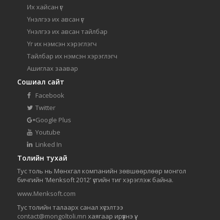
Их хайсан үг
Үнэлгээ их авсан үг
Үнэлгээ их авсан тайлбар
Үг их нэмсэн хэрэглэгч
Тайлбар их нэмсэн хэрэглэгч
Ашиглах заавар
Сошиал сайт
Facebook
Twitter
Google Plus
Youtube
Linked In
Толийн тухай
Тус толь нь Мөнхгал компанийн зөвшөөрлөөр монгол
бичгийн 'Menksoft 2012' үсгийн тиг хэрэглэж байна.
www.Menksoft.com
Тус толийн талаарх санал хүсэлтээ
contact@mongoltoli.mn
хаягаар ирүүлнэ үү.