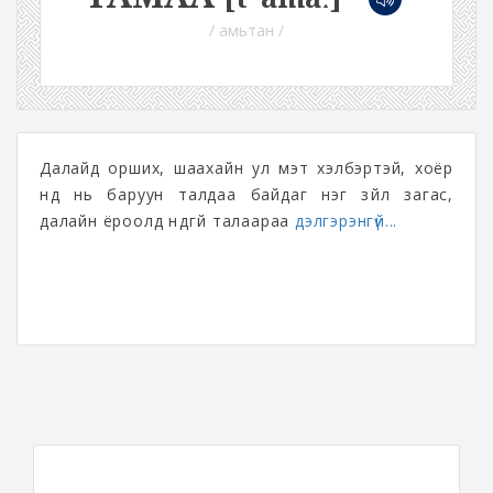
/ амьтан /
Далайд орших, шаахайн ул мэт хэлбэртэй, хоёр
нүд нь баруун талдаа байдаг нэг зүйл загас,
далайн ёроолд нүдгүй талаараа
дэлгэрэнгүй...