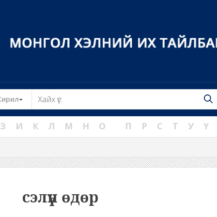
Toggle Dropdown
Кирил
З
И
К
Л
М
Н
О
П
Р
С
Т
У
Ү
сэлүүн өдөр