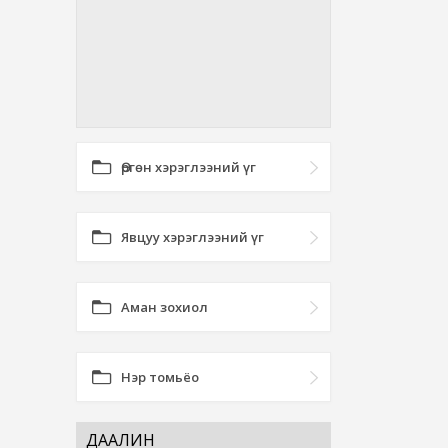
Өргөн хэрэглээний үг
Явцуу хэрэглээний үг
Аман зохиол
Нэр томьёо
ДААЛИН