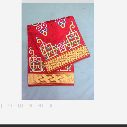
Ц
Ч
Ш
Э
Ю
Я