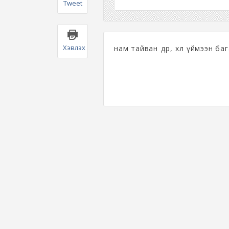
Tweet
Хэвлэх
нам тайван өдөр, хөл үймээн баг