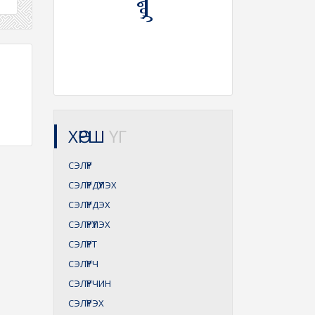
ХӨРШ
ҮГ
СЭЛҮҮР
СЭЛҮҮРДҮҮЛЭХ
СЭЛҮҮРДЭХ
СЭЛҮҮРҮҮЛЭХ
СЭЛҮҮРТ
СЭЛҮҮРЧ
СЭЛҮҮРЧИН
СЭЛҮҮРЭХ