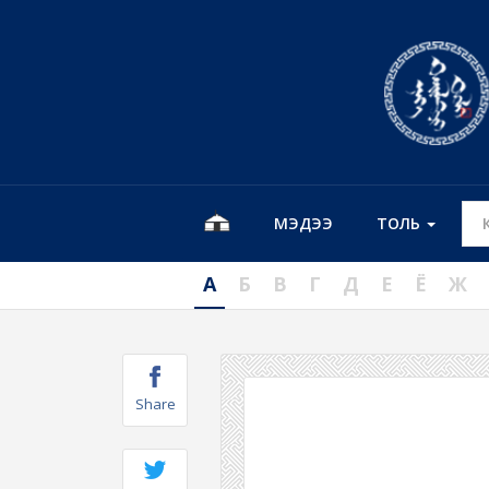
МЭДЭЭ
ТОЛЬ
А
Б
В
Г
Д
Е
Ё
Ж
Share