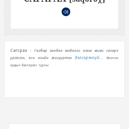
Сагсрах -
Галбар зандан модноос алим жимс сагарч
дэлгэрэнгүй...
ургасан, есөн өнгийн жигүүртэн
Монгол
ардын баатарлаг туульс.