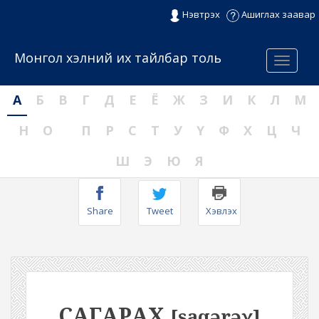
Нэвтрэх
Ашиглах заавар
Монгол хэлний их тайлбар толь
Menu
А
Б
В
Г
Д
Е
Ё
Ж
З
И
К
Л
М
Н
О
П
Р
С
Т
У
Ү
Ф
Х
Ц
Ч
Ш
Э
Ю
Я
Share
Tweet
Хэвлэх
САГАРАХ
[saqərəχ]