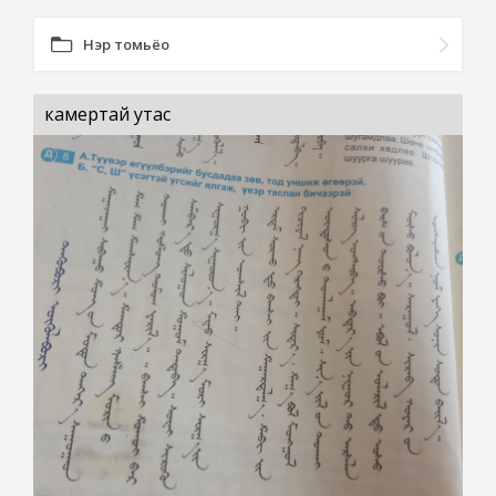
Нэр томьёо
камертай утас