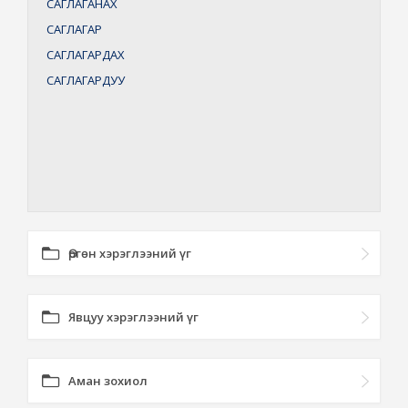
САГЛАГАНАХ
САГЛАГАР
САГЛАГАРДАХ
САГЛАГАРДУУ
Өргөн хэрэглээний үг
Явцуу хэрэглээний үг
Аман зохиол