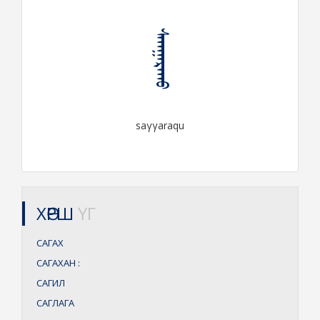
ᠰᠠᠭᠭᠠᠷᠠᠬᠤ
saγγaraqu
ХӨРШ
ҮГ
САГАХ
САГАХАН
:
САГИЛ
САГЛАГА