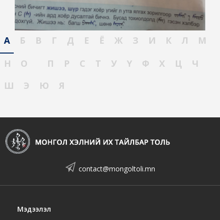
А
Б
В
Г
Д
Е
Ё
Ж
З
И
К
Л
М
Н
О
П
Р
С
Т
У
Ү
Ф
Х
Ц
Ч
Ш
Э
Ю
Я
contact@mongoltoli.mn
Мэдээлэл