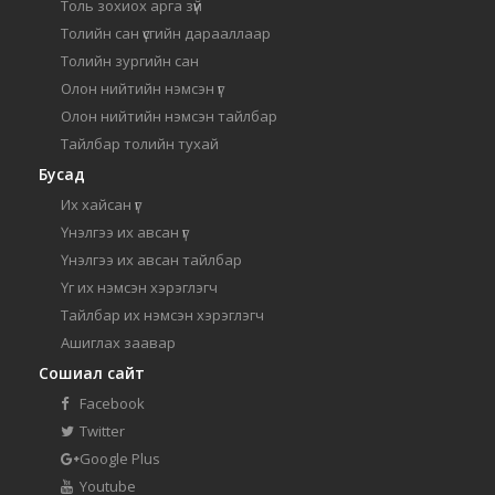
Толь зохиох арга зүй
Толийн сан үсгийн дарааллаар
Толийн зургийн сан
Олон нийтийн нэмсэн үг
Олон нийтийн нэмсэн тайлбар
Тайлбар толийн тухай
Бусад
Их хайсан үг
Үнэлгээ их авсан үг
Үнэлгээ их авсан тайлбар
Үг их нэмсэн хэрэглэгч
Тайлбар их нэмсэн хэрэглэгч
Ашиглах заавар
Сошиал сайт
Facebook
Twitter
Google Plus
Youtube