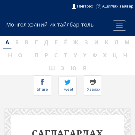
Нэвтрэх
Ашиглах заавар
Монгол хэлний их тайлбар толь
Menu
А
Б
В
Г
Д
Е
Ё
Ж
З
И
К
Л
М
Н
О
П
Р
С
Т
У
Ү
Ф
Х
Ц
Ч
Ш
Э
Ю
Я
Share
Tweet
Хэвлэх
САГЛАГАРДАХ