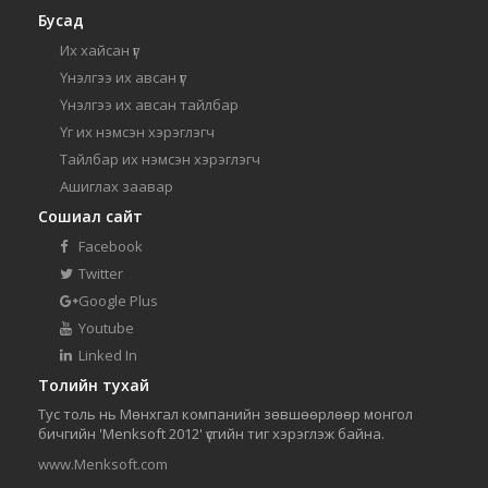
Бусад
Их хайсан үг
Үнэлгээ их авсан үг
Үнэлгээ их авсан тайлбар
Үг их нэмсэн хэрэглэгч
Тайлбар их нэмсэн хэрэглэгч
Ашиглах заавар
Сошиал сайт
Facebook
Twitter
Google Plus
Youtube
Linked In
Толийн тухай
Тус толь нь Мөнхгал компанийн зөвшөөрлөөр монгол
бичгийн 'Menksoft 2012' үсгийн тиг хэрэглэж байна.
www.Menksoft.com