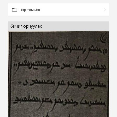
Нэр томьёо
бичиг орчуулах