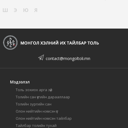
Ш
Э
Ю
Я
contact@mongoltoli.mn
Мэдээлэл
Толь зохиох арга зүй
Толийн сан үсгийн дарааллаар
Толийн зургийн сан
Олон нийтийн нэмсэн үг
Олон нийтийн нэмсэн тайлбар
Тайлбар толийн тухай