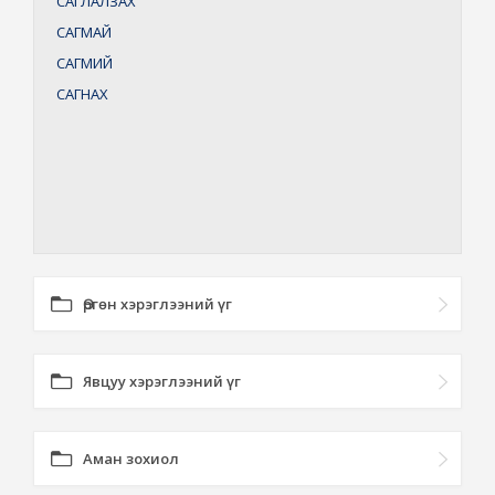
САГЛАЛЗАХ
САГМАЙ
САГМИЙ
САГНАХ
Өргөн хэрэглээний үг
Явцуу хэрэглээний үг
Аман зохиол