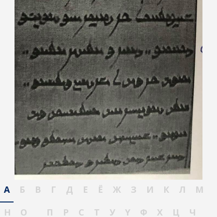
А
Б
В
Г
Д
Е
Ё
Ж
З
И
К
Л
М
Н
О
П
Р
С
Т
У
Ү
Ф
Х
Ц
Ч