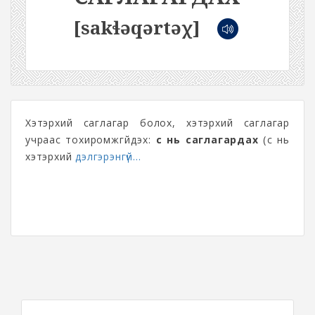
[sakɬəqərtəχ]
Хэтэрхий саглагар болох, хэтэрхий саглагар
учраас тохиромжгүйдэх:
үс нь саглагардах
(үс нь
хэтэрхий
дэлгэрэнгүй...