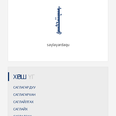
ᠰᠠᠭᠯᠠᠭᠠᠷᠳᠠᠬᠤ
saγlaγardaqu
ХӨРШ
ҮГ
САГЛАГАРДУУ
САГЛАГАРХАН
САГЛАЙЛГАХ
САГЛАЙХ