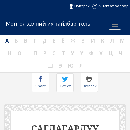
Нэвтрэх
Ашиглах заавар
Монгол хэлний их тайлбар толь
Menu
А
Б
В
Г
Д
Е
Ё
Ж
З
И
К
Л
М
Н
О
П
Р
С
Т
У
Ү
Ф
Х
Ц
Ч
Ш
Э
Ю
Я
Share
Tweet
Хэвлэх
САГЛАГАРДУУ