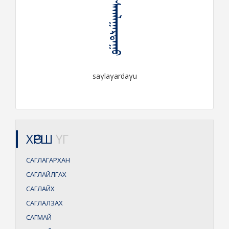
ᠰᠠᠭᠯᠠᠭᠠᠷᠳᠠᠭᠤ
saγlaγardaγu
ХӨРШ
ҮГ
САГЛАГАРХАН
САГЛАЙЛГАХ
САГЛАЙХ
САГЛАЛЗАХ
САГМАЙ