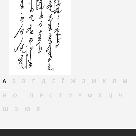
А
Б
В
Г
Д
Е
Ё
Ж
З
И
К
Л
М
Н
О
П
Р
С
Т
У
Ү
Ф
Х
Ц
Ч
Ш
Э
Ю
Я