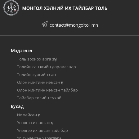
contact@mongoltoli.mn
Мэдээлэл
Толь зохиох арга зүй
Толийн сан үсгийн дарааллаар
Толийн зургийн сан
Олон нийтийн нэмсэн үг
Олон нийтийн нэмсэн тайлбар
Тайлбар толийн тухай
Бусад
Их хайсан үг
Үнэлгээ их авсан үг
Үнэлгээ их авсан тайлбар
Үг их нэмсэн хэрэглэгч