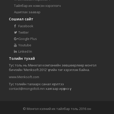
Тайлбар их нэмсэн хэрэглэгч
Ашиглах заавар
Сошиал сайт
Facebook
Twitter
Google Plus
Youtube
Linked In
Толийн тухай
Тус толь нь Мөнхгал компанийн зөвшөөрлөөр монгол
бичгийн 'Menksoft 2012' үсгийн тиг хэрэглэж байна.
www.Menksoft.com
Тус толийн талаарх санал хүсэлтээ
contact@mongoltoli.mn
хаягаар ирүүлнэ үү.
© Монгол хэлний их тайлбар толь 2016 он