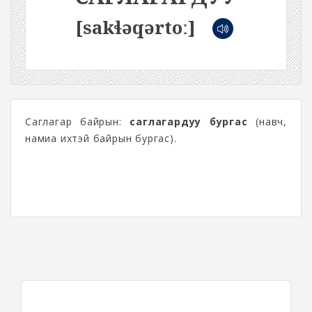
[sakɬəqərtoː]
Саглагар байрын:
саглагардуу бургас
(навч,
намиа ихтэй байрын бургас).