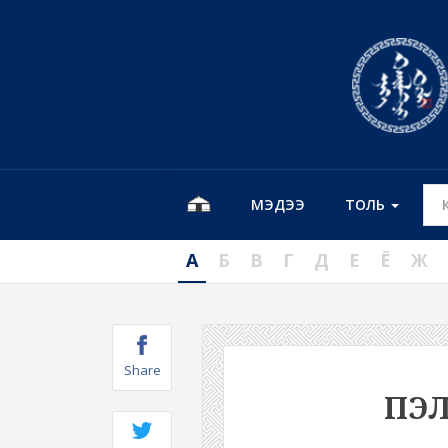
МЭДЭЭ
ТОЛЬ
А
Б
В
Г
Д
Е
Ё
Ж
Share
ПЭ