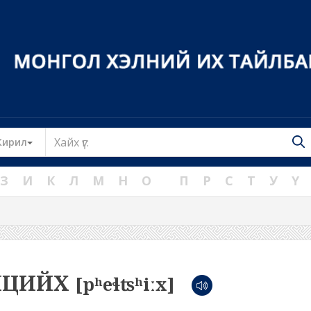
Toggle Dropdown
Кирил
З
И
К
Л
М
Н
О
П
Р
С
Т
У
Ү
ЛЦИЙХ
[pʰeɬʦʰiːx]