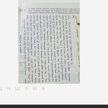
Ц
Ч
Ш
Э
Ю
Я