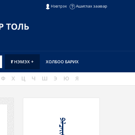
Нэвтрэх
Ашиглах заавар
ҮГ НЭМЭХ +
ХОЛБОО БАРИХ
Ф
Х
Ц
Ч
Ш
Э
Ю
Я
ᠫᠡᠯᠴᠡᠶᠢᠬᠦ