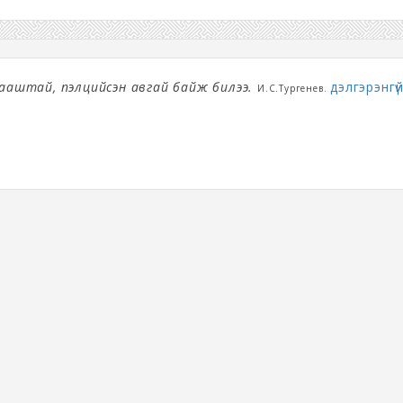
 ааштай, пэлцийсэн авгай байж билээ.
дэлгэрэнгүй.
И.С.Тургенев.