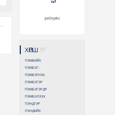
pelčeyikü
..
ХӨРШ
ҮГ
ПЭМБИЙХ
ПЭМБЭГ
:
ПЭМБЭГНЭХ
ПЭМБЭГЭР
ПЭМБЭГЭРДҮҮ
ПЭМБЭЛЗЭХ
ПЭНДГЭР
ПЭНДИЙХ