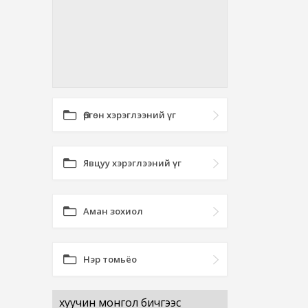
Өргөн хэрэглээний үг
Явцуу хэрэглээний үг
Аман зохиол
Нэр томьёо
хуучин монгол бичгээс