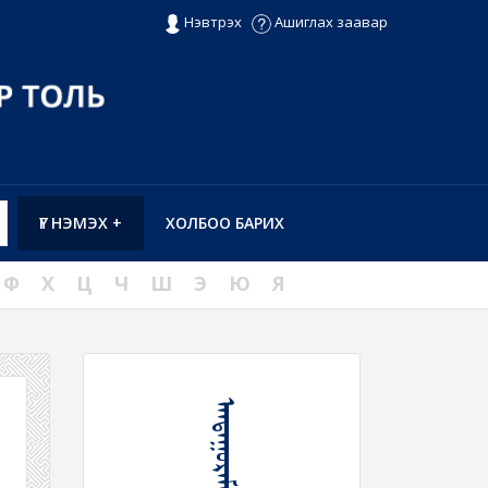
Нэвтрэх
Ашиглах заавар
ҮГ НЭМЭХ +
ХОЛБОО БАРИХ
Ф
Х
Ц
Ч
Ш
Э
Ю
Я
ᠠᠨᠳᠠᠭᠤᠷᠠᠮᠠᠲᠠᠭᠠᠶ