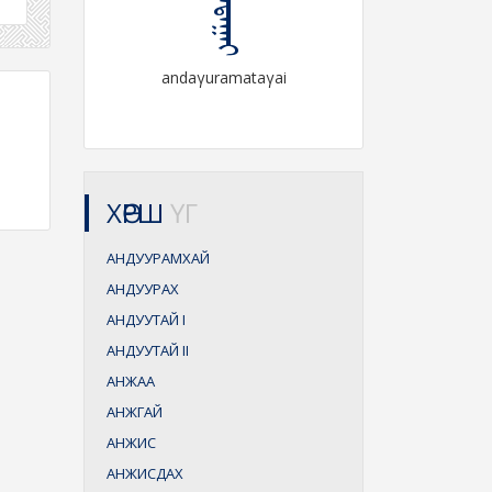
andaγuramataγai
ХӨРШ
ҮГ
АНДУУРАМХАЙ
АНДУУРАХ
АНДУУТАЙ
I
АНДУУТАЙ
II
АНЖАА
АНЖГАЙ
АНЖИС
АНЖИСДАХ