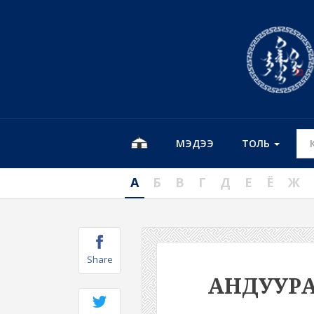
МЭДЭЭ
ТОЛЬ
А
Б
В
Г
Д
Е
Ё
Ж
Share
АНДУУР