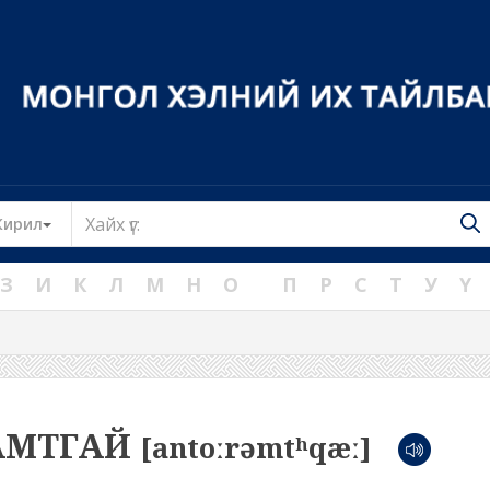
Toggle Dropdown
Кирил
З
И
К
Л
М
Н
О
П
Р
С
Т
У
Ү
АМТГАЙ
[antoːrəmtʰqæː]