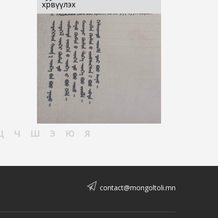
хөрвүүлэх
Ц
Ч
Ш
Э
Ю
Я
contact@mongoltoli.mn