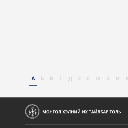
А
Б
В
Г
Д
Е
Ё
Ж
З
И