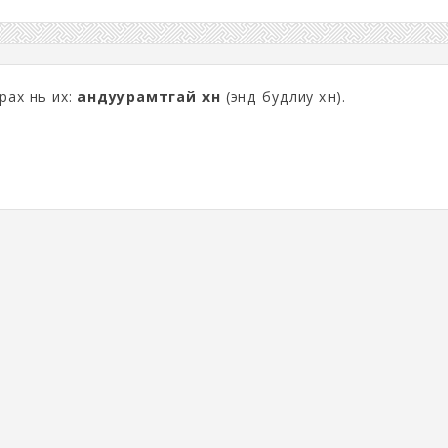
рах нь их:
андуурамтгай хүн
(эндүү будлиу хүн).