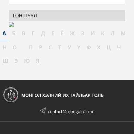
ТОНШУУЛ
А
Б
В
Г
Д
Е
Ё
Ж
З
И
К
Л
М
Н
О
П
Р
С
Т
У
Ү
Ф
Х
Ц
Ч
Ш
Э
Ю
Я
contact@mongoltoli.mn