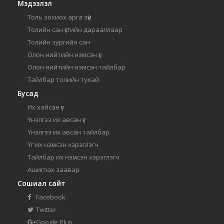
Мэдээлэл
Толь зохиох арга зүй
Толийн сан үсгийн дарааллаар
Толийн зургийн сан
Олон нийтийн нэмсэн үг
Олон нийтийн нэмсэн тайлбар
Тайлбар толийн тухай
Бусад
Их хайсан үг
Үнэлгээ их авсан үг
Үнэлгээ их авсан тайлбар
Үг их нэмсэн хэрэглэгч
Тайлбар их нэмсэн хэрэглэгч
Ашиглах заавар
Сошиал сайт
Facebook
Twitter
Google Plus