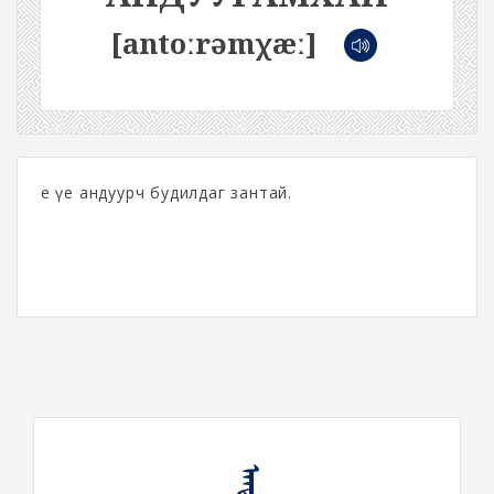
[antoːrəmχæː]
Үе үе андуурч будилдаг зантай.