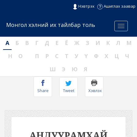
Нэвтрэх
Ашиглах заавар
Монгол хэлний их тайлбар толь
Menu
А
Б
В
Г
Д
Е
Ё
Ж
З
И
К
Л
М
Н
О
П
Р
С
Т
У
Ү
Ф
Х
Ц
Ч
Ш
Э
Ю
Я
Share
Tweet
Хэвлэх
АНДУУРАМХАЙ