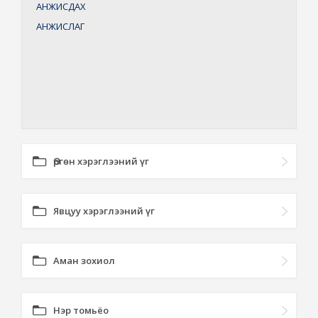
АНЖИСДАХ
АНЖИСЛАГ
Өргөн хэрэглээний үг
Явцуу хэрэглээний үг
Аман зохиол
Нэр томьёо