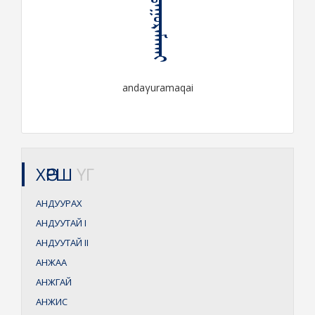
ᠠᠨᠳᠠᠭᠤᠷᠠᠮᠠᠬᠠᠢ
andaγuramaqai
ХӨРШ
ҮГ
АНДУУРАХ
АНДУУТАЙ
I
АНДУУТАЙ
II
АНЖАА
АНЖГАЙ
АНЖИС